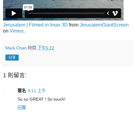
Jerusalem | Filmed in Imax 3D
from
JerusalemGiantScreen
on
Vimeo
.
Mark Chan
時間
下午5:22
分享
1 則留言:
匿名
9:11 上午
So so GREAT ! So touch!
回覆