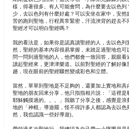
樣，得著很多。有人可能會問，為什麼要去以色列
少，去以色列有什麼好處？可以安坐在家中，安然
苦的跑到聖地，行程異常緊密，汗流浹背的趕去不
聖經才可以明白聖經嗎？
我的看法是，如果你是認真讀聖經的人，去以色列
然，聖經的
基本
內容很易掌握，未踏足過聖地也可
問一問到過聖地的人，他們都會一致回答，親眼看
讀起聖經來，更津津樂道。以前對聖經的了解好像
趟，現在眼前的聖經驟然變成彩色和立體。
當然，單單到聖地是不足夠的，還要加上實地和具
聖地的朋友回來分享，他只指指相片說：「這裡是
耶穌觸摸過的。。。」我聽了分享之後，感覺是浪
地的「神棍」導遊罷，怪不得許多人都認為去以色
然，我也認識一些好導遊)。
帶領過多次聖地行，我總認為自己帶一小隊團員是