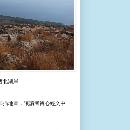
海西北湖岸
加插地圖，讓讀者留心經文中