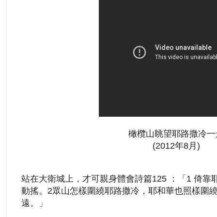
橄欖山眺望耶路撒冷一
(2012年8月)
站在大衛城上，才可親身體會詩篇125 ：「1 倚
動搖。2眾山怎樣圍繞耶路撒冷，耶和華也照樣圍
遠。」