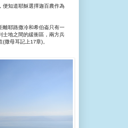
，便知道耶穌選擇迦百農作為
距離耶路撒冷和希伯崙只有一
利士地之間的緩衝區，兩方兵
撒母耳記上17章)。