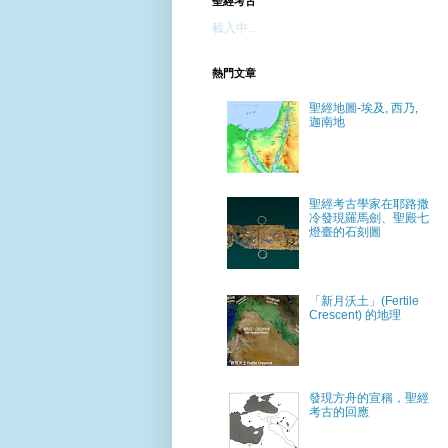
聖經考古
載入中...
熱門文章
聖經地圖-埃及, 西乃,
迦南地
聖經考古學家在耶路撒
冷發現羅馬劍、聖殿七
燈臺的石刻圖
「新月沃土」(Fertile
Crescent) 的地理
發現方舟的宣稱，聖經
考古的回應