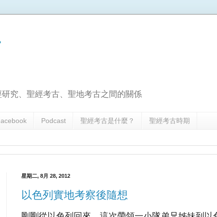
古
經研究、聖經考古、聖地考古之間的關係
acebook
Podcast
聖經考古是什麼？
聖經考古時期
星期二, 8月 28, 2012
以色列實地考察後隨想
剛剛從以色列回來，這次帶領一小隊弟兄姊妹到以