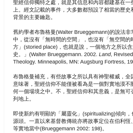
聖經信仰獨特之處，就是其信息和內容都建基在一
上。經文記載的事件，大多數都預設了相當的歷史
背景的主要鑰匙。
舊約學者布魯格曼(Walter Brueggemann)
中，從沒有「無時間的空間」，也沒有「無空間的
方」(storied place)，也就是說，一個地方
史。」(Walter Brueggemann. 2002.
Land
, Revised
Theology. Minneapolis, MN: Augsburg Fortress, 1
布魯格曼補充，有些故事之所以具有神聖權威，全
意味著，聖經信仰不能僅被看為是一個對實地漠不
何一個場境之中。不，聖經信仰和其意義，是無可
列地上。
即使新約有明顯的「屬靈化」(spiritualizing
源頭。一直以來基督教傳統亦將故事定位在伯利恆
等實地當中(Brueggemann 2002: 198)。