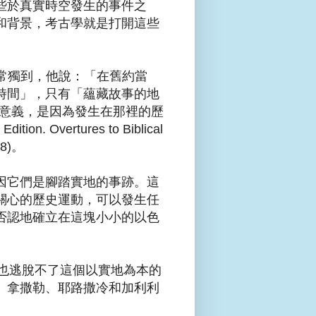
些於真實時空發生的事件之
和背景，考古學就是打開這些
的說法非常獨到，他說：「在舊約當
時間」，只有「蘊藏故事的地
之所以含意義，是因為發生在那裡的歷
 Edition. Overtures to Biblical
98)。
因它們是腳踏實地的事跡。這
關心的歷史運動，可以發生任
否認地確立在這塊小小的以色
)傾向，也逃脫不了這個以實地為本的
、拿撒勒、耶路撒冷和加利利