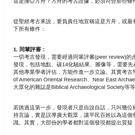
這是挪亞方舟？方舟的考古證據，必須符合那些條
從聖經考古來說，要負責任地宣稱這是方舟，或最
下所有條件：
1.
同輩評審：
一切考古發現，需要經過同輩評審(peer review
發現，包括地點、碳14化驗結果、圖像等，需要先
其他專業學者評估，方能作進一步立論。其實考古學術期
of American Oriental Research、Near East Archae
大眾化的雜誌是Biblical Archaeological Society等
若跳過這第一步，發現者只是自說自話，只叫幾位
持言論，實是誤導廣大觀眾，讓平民百姓以為這個
識。其實，大部份的學者都對這個發現都提出質疑