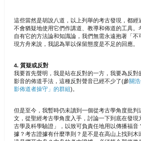
這些當然是胡說八道，以上列舉的考古發現，都經
不會猶疑地使用它們作講道、教導和佈道的工具。
自有它的方法論和知識論，我們無需永遠抱著「不
現方舟來說，我認為單以保留態度是不足的回應。
4. 質疑或反對
我要首先聲明，我是站在反對的一方，我要為反對
影音的佈道手法，這種反對聲音已經不少了(參
關浩
影佈道者操守」的群組
)。
但是至今，我暫時仍未讀到一個從考古學角度批判
文，從聖經考古學角度入手，討論一下到底在發現
古學及科學驗證」，以致可負責任地用以傳播福音
據？考古證據有什麼準則？是不是在高山上找到木