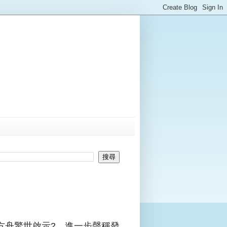
方舟驚世啟示2，進一步聲稱發