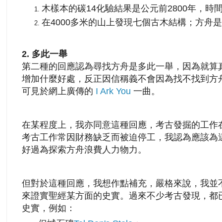
木樣本的碳14化驗結果是公元前2800年，時
在4000多米的山上發現七個古木結構；方舟
2. 多此一舉
第二種的回應認為尋找方舟是多此一舉，因為就算
增加什麼好處，反正因信稱義不會因為找不找到方
可見於網上廣傳的
I Ark You
一曲。
在某程度上，我亦同意這種回應，考古發掘的工作
考古工作常因財務缺乏而被迫停工，我認為應該為
好過為探索方舟浪費人力物力。
但對於這種回應，我想作點補充，嚴格來說，我並
來證實聖經某方面的史實。過來不少考古發現，都
史實，例如：