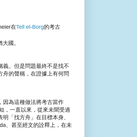
ier在
Tell el-Borg
的考古
打猶大國。
稱義。但是問題最終不是找不
方舟的聲稱，在證據上有何問
，因為這種做法將考古當作
徒可會知，一直以來，從來未聞受過
表明「找方舟」在目標本身、
 agenda、甚至經文的詮釋上，在未