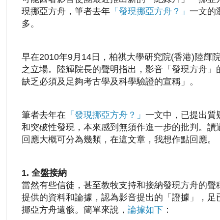
現挪亞方舟，筆者去年
「發現挪亞方舟？」
一文的
多。
早在2010年9月14日，柏祺大學研究院(香港)陸
之立場。陸輝院長的聲明指出，影音「發現方舟」
缺乏必須及足夠考古學及科學驗證的宣稱」。
筆者去年在
「發現挪亞方舟？」
一文中，已提出質
和突破性發現，本來感到無須作進一步的批判。讀
回應大概可分為幾類，在這文章，我想作點回應。
1. 全盤接納
當然有些信徒，甚至教牧支持和接納發現方舟的聲
提供的資料和論據，認為影音提出的「證據」，足
挪亞方舟遺骸。簡單來說，
論據如下
：