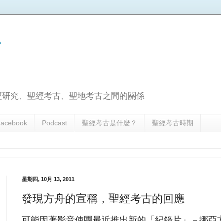
古
經研究、聖經考古、聖地考古之間的關係
acebook
Podcast
聖經考古是什麼？
聖經考古時期
星期四, 10月 13, 2011
發現方舟的宣稱，聖經考古的回應
可能因著影音使團最近推出新的「紀錄片」－挪亞