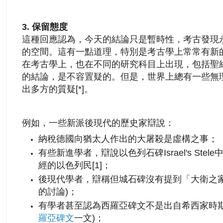
3. 保留態度
這種回應認為，今天的結論只是暫時性，考古發現
的空間。這有一點道理，特別是考古學上常常有新
在考古學上，也在不同的研究科目上出現，包括聖
的結論，是不容置疑的。但是，世界上總有一些無
出多方的質疑[*]。
例如，一些新派後現代的歷史家辯說：
納稅德國向猶太人作出的大屠殺是虛構之事；
有些新進學者，辯說以色列石碑Israel's Ste
經的以色列民[1]；
後現代學者，辯稱但城石碑沒有提到「大衛之家
的討論)；
有學者甚至認為西羅亞碑文不是出自希西家時期
羅亞碑文
一文)；