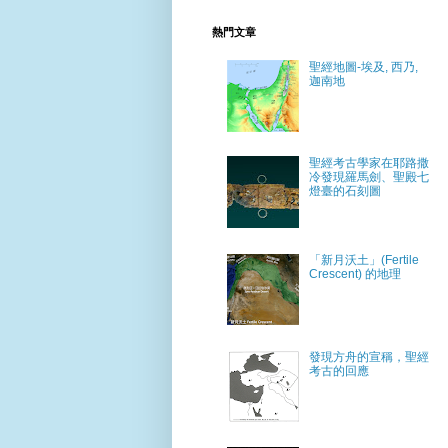
熱門文章
聖經地圖-埃及, 西乃,
迦南地
聖經考古學家在耶路撒
冷發現羅馬劍、聖殿七
燈臺的石刻圖
「新月沃土」(Fertile
Crescent) 的地理
發現方舟的宣稱，聖經
考古的回應