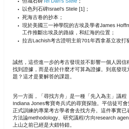
但城石碑
Tel Dan's Stele
；
以色列石碑Israel's Stele [1]；
死海古卷的抄本；
現於美國三一神學院的古埃及學者James Hoffme
工作推斷出埃及的路線，和紅海的位置；
拉吉Lachish考古證明主前701年西拿基立攻
誠然，這些進一步的考古發現並不影響一個人因信
找到證據，而是在於什麼才可算為證據。到底發現
題？這才是要解答的課題。
另一方面，「尋找方舟」是一種「先入為主」議程
Indiana Jones奪寶奇兵式的尋寶探險。平信
正式訓練的專業考古學者會去找方舟。這件事實已
方法論methodology、研究議程/方向research
上山之前已經是大錯特錯。