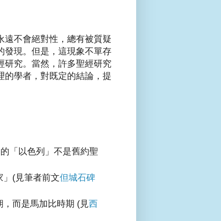
永遠不會絕對性，總有被質疑
的發現。但是，這現象不單存
經研究。當然，許多聖經研究
理的學者，對既定的結論，提
le中的「以色列」不是舊約聖
」(見筆者前文
但城石碑
，而是馬加比時期 (見
西