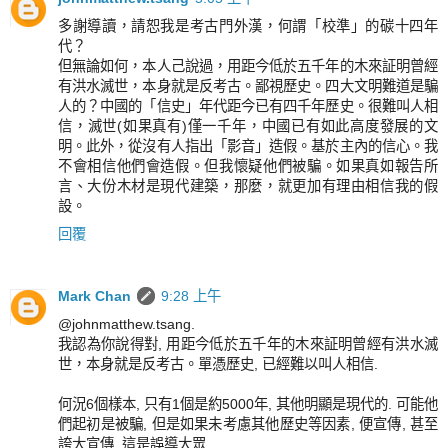
多謝導讀，請恕我是考古門外漢，何謂「校準」的碳十四年
代？
但無論如何，本人己說過，用距今低於五千年的木來証明曾經
有洪水滅世，本身就是反考古。鄙視歷史。四大文明難道是騙
人的？中國的「信史」年代距今已有四千年歷史。很難叫人相
信，滅世(如果真有)僅一千年，中國已有如此高度發展的文
明。此外，從沒有人指出「影音」造假。基於主內的信心。我
不會相信他們會造假。但我懷疑他們被騙。如果真如報告所
言、大份木材是現代建築，那麼，就更加有理由相信我的假
設。
回覆
Mark Chan
9:28 上午
@johnmatthew.tsang.
我認為你說得對, 用距今低於五千年的木來証明曾經有洪水滅
世，本身就是反考古。單憑歷史, 已經難以叫人相信.
何況6個樣本, 只有1個是約5000年, 其他明顯是現代的. 可能他
們起初是被騙, 但是如果未考慮其他歷史等因素, 便宣傳, 甚至
誇大宣傳, 這是誤導大眾.