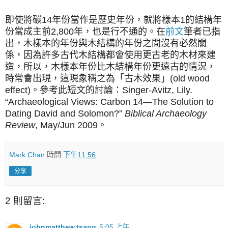
即使將
碳14年份當作是歷史年份，就將樣本1的結構年
份當成主前2,800年，也是行不通的。
在
前文
筆者已指
出，
木樣本的年份與木結構的年份之間沒有必然關
係，
因為許多古代木結構都會使用更古老的木材來建
造，所以，木樣本年份比木結構年份更遠古的情況，
時常會出現，這現象稱之為「古木效果」(old wood
effect)。參考此短文的討論：Singer-Avitz, Lily.
“Archaeological Views: Carbon 14—The Solution to
Dating David and Solomon?”
Biblical Archaeology
Review
, May/Jun 2009。
Mark Chan
時間
下午11:56
分享
2 則留言:
johnmatthew.tsang
5:05 上午