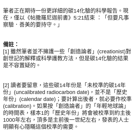
筆者正在期待一份更詳細的碳14化驗的科學報告。現
在，僅以《
帖撒羅尼迦前書》5:21結束 ：「但要凡事
察驗．善美的要持守。」
備註：
[1] 雖然筆者並不擁護一些「創造論者」(creationist)對
創世記的
解釋
或科學護教方法，但是碳14化驗的結果
是不容置疑的。
[2] 讀者要留意，這些碳14年份是「未校準的碳14年
份」(uncalibrated radiocarbon date)，並不是「歷史
年份
」(calendar date)；要計算出後者，就必要作
校準
(calibration)。如果按
「創造論者」的「年輕地球論」
的時間表，樣本1的「
歷史
年份
」將會被校準到約主後
1000年左右，頂多是主前後一世紀左右，發表的人士
明顯有心隱瞞這個
校準的需要。