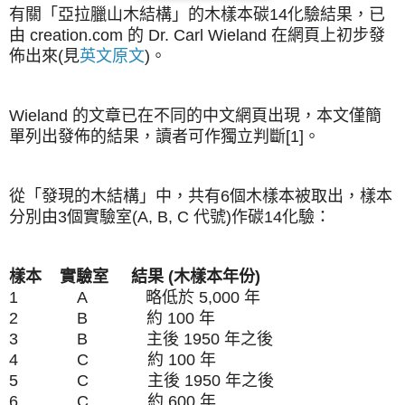
有關「亞拉臘山木結構」的木樣本碳14化驗結果，已
由 creation.com 的 Dr. Carl Wieland 在網頁上初步發
佈出來(見
英文原文
)。
Wieland 的文章已在不同的中文
網頁出現，
本文僅簡
單列出發佈的結果，讀者可作獨立判斷[1]。
從「發現的木結構」中，共有6個木樣本被取出，樣本
分別由3個實驗室
(A, B, C 代號)
作碳14化驗：
樣本
實驗室
結果 (木樣本年份)
1
A
略低於 5,000 年
2
B
約 100 年
3
B
          主後 
1950 年之後
4
C
約 100 年
5
C
          主後 
1950 年之後
6
C
約 600 年