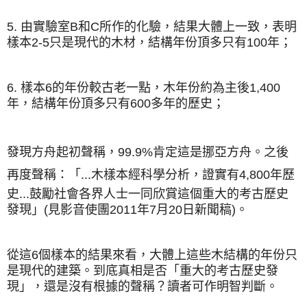
5.
由實驗室B和C所作的化驗，結果大體上一致，表明
樣本2-5只是現代的木材，結構年份頂多只有100年；
6.
樣本6的年份較古老一點，木年份約為主後1,400
年，結構年份頂多只有600多年的歷史；
發現方舟起初聲稱，
99.9%肯定
這是挪亞方舟
。之後
再度
聲稱：「...木樣本經科學分析，證實有4,800年歷
史...鼓勵社會各界人士一同欣賞這個重大的考古歷史
發現」(見影音使團2011年7月20日新聞稿)。
從這6個樣本的結果來看，大體上這些木結構的年份只
是現代的建築。到底真相是否「重大的考古歷史發
現」，還是沒有根據的聲稱？
讀者可作明智判斷。