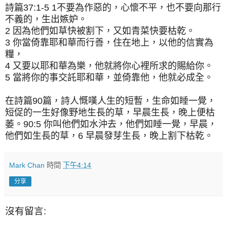
詩篇37:1-5
1不要為作惡的，心懷不平，也不要向那行
不義的，生出嫉妒。
2 因為他們如草快被割下，又如青菜快要枯乾。
3 你當倚靠耶和華而行善，住在地上，以他的信實為
糧，
4 又要以耶和華為樂，他就將你心裡所求的賜給你。
5 當將你的事交託耶和華，並倚靠他，他就必成全。
在詩篇90篇，詩人慨嘆人生的短暫，生命如睡一覺，
短促的一生好像野地生長的草，早晨生長，晚上便枯
萎。
90:5 你叫他們如水沖去，他們如睡一覺，早晨，
他們如生長的草，6 早晨發芽生長，晚上割下枯乾。
Mark Chan
時間
下午4:14
分享
沒有留言: