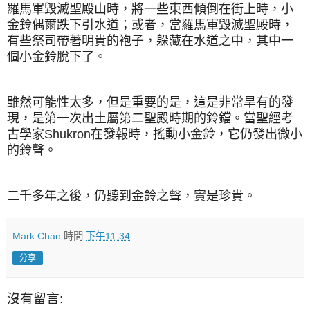
羅馬軍毀滅聖殿山時，將一些東西傾倒在街上時，小
金鈴偶爾跌下引水道；或者，當羅馬軍毀滅聖殿時，
有些祭司帶著明貴的袍子，躲藏在水道之中，其中一
個小金鈴脫下了。
雖然可能性太多，但是重要的是，這是非常旱有的發
現，是第一次出土屬第二聖殿時期的鈴鐺。當聖經考
古學家Shukron在發報時，搖動小金鈴，它仍發出微小
的鈴聲。
二千多年之後，仍聽到金鈴之聲，實是珍貴。
Mark Chan
時間
下午11:34
分享
沒有留言: