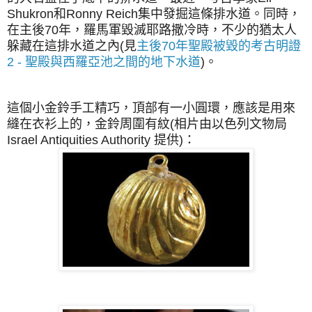
Shukron和Ronny Reich集中發掘這條排水道。同時，
在主後70年，羅馬軍毀滅耶路撒冷時，不少的猶太人
躲藏在這排水道之內(見
主後70年聖殿被毀的考古明證
2 - 聖殿與西羅亞池之間的地下水道
)。
這個小金鈴手工精巧，頂部有一小圓環，應該是用來
縫在衣衫上的，
金鈴周圍有紋
(相片由以色列文物局
Israel Antiquities Authority 提供)：