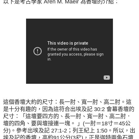
以下是考古學家 Aren M. Maeir 為香壇的介紹：
這個香壇大約的尺寸：長一肘、寬一肘、高二肘。這
是十分有趣的，因為這符合出埃及記 30:2 會幕香壇的
尺寸：「這壇要四方的、長一肘、寬一肘、高二肘．
壇的四角、要與壇接連一塊。 」(一肘＝18寸＝45公
分)。參考出埃及記 27:1-2；列王紀上 1:50。所以，出
埃及記的香壇，高約91公分(3尺)，正是迦特兩角石壇