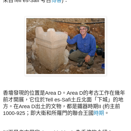
來自Tell es-Safi 考古
博客
)：
香壇發現的位置是Area D。Area D的考古工作在幾年
前才開展，它位於Tell es-Safi土丘北面「下城」的地
方。在Area D出土的文物，都是鐵器時期II (約主前
1000-925；即大衛和所羅門的聯合王國
時期
。