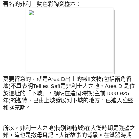
著名的
非利士雙色彩陶瓷樣本：
更要留意的，就是Area D出土的鐵II文物(包括兩角香
壇)不單表明Tell es-Safi是非利士人之地，Area D 是位
於遺址的「下城」，顯明在這個時期(主前1000-925
年)的迦特，已由上城發展到下城的地方，
已進入強盛
和擴充期。
所以，非利士人之地(特別迦特城)在大衛時期是強盛之
邦，這也是撒母耳記上大衛故事的背景。在鐵器時期