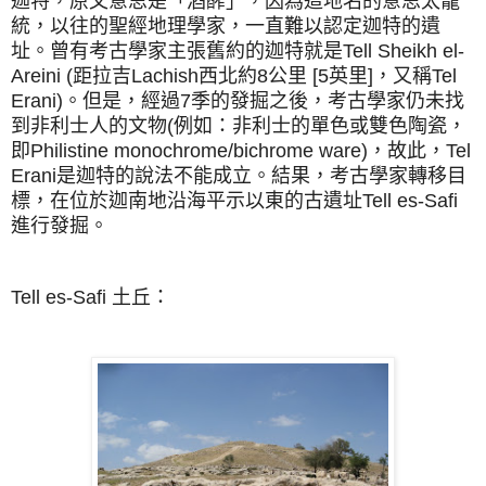
迦特，原文意思是「酒醡」，因為這地名的意思太籠
統，以往的聖經地理學家，一直難以認定迦特的遺
址。曾有考古學家主張舊約的迦特就是Tell Sheikh el-
Areini (距拉吉Lachish西北約8公里 [5英里]，又稱Tel
Erani)。但是，經過7季的發掘之後，考古學家仍未找
到非利士人的文物(例如：非利士的單色或雙色陶瓷，
即Philistine monochrome/bichrome ware)，故此，Tel
Erani是迦特的說法不能成立。結果，考古學家轉移目
標，在位於迦南地沿海平示以東的古遺址Tell es-Safi
進行發掘。
Tell es-Safi 土丘：