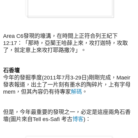
Area C6發現的壕溝，在時間上正符合列王紀下
12:17：「那時，亞蘭王哈薛上來，攻打迦特，攻取
了，就定意上來攻打耶路撒冷」。
石香壇
今年的發掘季度(2011年7月3-29日)剛剛完成，Maeir
發表報道，出土了一片刻有墨水的陶碎片，上有字母
mem，但其內容仍有待專家
解碼
。
但是，今年最重要的發現之一，必定是這座兩角石香
壇(圖片來自Tell es-Safi 考古
博客
)：