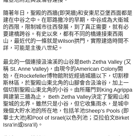
隨著年日，聖殿的西牆(即哭牆)和安東尼亞堡西面都是
建在中谷之中。在耶路撒冷的早期，中谷成為大衛城
的西限，限制城市往西發展，到了真正需要，就有必
要建橋跨谷。有史以來，都有不同的橋連接東西兩
山，最近代的一條就是Wilson拱門，實際建造時間不
詳，可能是主後八世紀。
最北的一個連接汲淪溪的山谷是Beth Zetha Valley (又
稱 St. Anne Valley)，由現今的American Colony開
始，在Rockefeller博物館附近經過城牆以下，切割穆
斯林區，於聖殿山東北角的山腳會合汲淪谷，加上一
個切割聖殿山東北角的小谷。由所羅門到King Agrippa
興建第三牆為止， Beth Zetha Valley決定了聖殿山和
聖城的北界。雖然只是小谷，但它收集雨水，是城中
幾個大貯水池的所在地，包括羊池Sheep’s Pools (即
畢士大池)和Pool of Israel(以色列池；亞拉伯文Birket
Isra’in或Isra’il)。