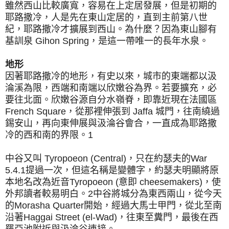
雖然西山比較廣寬，容易在上定居發展，但是初期的
耶路撒冷，人是先在東山定居的，直到主前第八世
紀，耶路撒冷才擴展到西山。為什麼？因為東山腳有
基訓泉 Gihon Spring，是這一帶唯一的長年水泉。
地形
因著耶路撒冷的地形，有史以來，城市的東端都以汲
淪溪為限，西端和南端以欣嫩谷為界。若要擴充，必
要往北面。欣嫩谷源自分水嶺脊，即靠近現在法國區
French Square，從那裡伸張到 Jaffa 城門，往南繞過
錫安山，再向東伸展與汲淪谷會合，一直成為耶路撒
冷的西和南的界限。1
中谷又叫 Tyropoeon (Central)，只在約瑟夫的War
5.4.1提過一次，但這名稱是變體字，約瑟夫明顯將原
本地名改為近音Tyropoeon (意即 cheesemakers)，使
外邦讀者較易明白。2中谷將城分為東西兩山，從今天
的Morasha Quarter開始，經過大馬士甲門，從北至南
沿著Haggai Street (el-Wad)，往東至糞門，最後在西
羅亞池附近與汲淪谷連接。