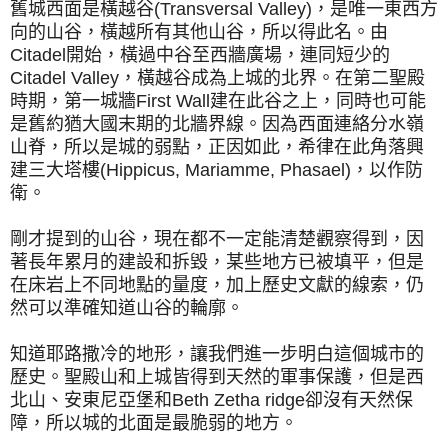
舊城西面是橫越谷(Transversal Valley)，是唯一東西方
向的山谷，橫越所有其他山谷，所以得此名。由
Citadel開始，橫過中谷至西牆廣場，連同短少的
Citadel Valley，橫越谷成為上城的北界。在第二聖殿
時期，第一城牆First Wall建在此谷之上，同時也可能
是舊約猶大國末期的北牆界線。因為西面連絡分水嶺
山脊，所以是城的弱點，正因如此，希律在此角落興
建三大塔樓(Hippicus, Mariamme, Phasael)，以作防
衛。
剛才提到的山谷，現在都不一定能清楚觀察得到，因
著長年累月的建設和拆毀，某些地方已被填平，但是
在床岩上不同地點的量度，加上歷史文獻的線索，仍
然可以準確知道山谷的輪廓。
知道耶路撒冷的地形，讓我們進一步明白這個城市的
歷史。聖殿山和上城皆得到天然的軍事保護，但是西
北山、安東尼亞堡和Beth Zetha ridge卻沒有天然保
障，所以城的北面是最脆弱的地方。