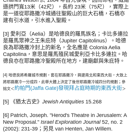
遜拱門寬13米（42尺），長約 23米（75尺），實際上
是一道從耶路撒冷城通往聖殿山的巨大石橋，石橋亦
建有引水道，引水進入聖殿。
[3] 愛利亞（Aelia）是哈德良的羅馬族名；卡比多連拉
是羅馬眾神之王朱庇特（Jupiter Capitolinus）。哈德
良為耶路撒冷封上的新名，全名應是 Colonia Aelia
Capitolina，意思是羅馬殖民城愛利亞卡比多連拉。哈
德良亦在耶路撒冷聖殿所在地方，建廟獻與朱庇特。
[4] 哈德良將希羅城市規劃，套在
耶路撒冷
，興建南北和東西大街，大致上
將耶路撒冷一分成四，此舉大體上決定了後世耶路撒冷城四分的規劃；參
約帕門(Jaffa Gate)發現拜占庭時期的東西大街
拙文＜
＞
[5] 《猶太古史》
Jewish Antiquities
15.268
[6] Patrich, Joseph. "Herod's Theatre in Jerusalem: A
New Proposal."
Israel Exploration Journal
52, no. 2
(2002): 231-39；另見 van Henten, Jan Willem.