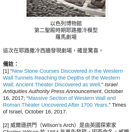
以色列博物館
第二聖殿時期耶路撒冷模型
羅馬劇場
這次在耶路撒冷西牆發現劇場，確是驚喜。
備註：
[1] “
New Stone Courses Discovered in the Western
Wall Tunnels Reaching the Depths of the Western
Wall; Ancient Theater Discovered as Well
.”
Israel
Antiquities Authority Press Announcement
, October
16, 2017; “
Massive Section of Western Wall and
Roman Theater Uncovered After 1700 Years
.” Times
of Israel, October 16, 2017.
[2] 威爾遜拱門（Wilson’s Arch）是由英國探索家
Charles Wilson 於 1864 年首先發現，因而命名。威爾