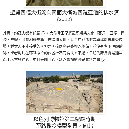
聖殿西牆大街流向南面大衛城西羅亞池的排水溝
(2012)
其實，約瑟夫都有記載 [5]，大希律王早將羅馬娛樂
文化
（賽馬、田徑、摔
跤、拳擊、競賽和體操等）帶進猶太地，甚至在耶路撒冷興建劇場和競技
場，猶太人不能接受的。但是，這兩座建築物的地點，並沒有留下明顯遺
跡，學者對其在耶路撒冷的位置持不同看法。不過，早期的羅馬劇場通常
都用木材興建的，並且是臨時的，缺乏實物遺跡是意料之事 [6]。
以色列博物館第二聖殿時期
耶路撒冷模型全景，向北