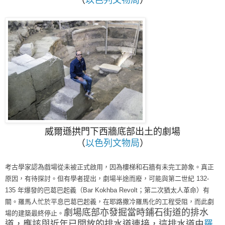
威爾遜拱門下西牆底部出土的劇場
（
以色列文物局
）
考古學家認為戲場從未被正式啟用，因為樓梯和石牆有未完工跡象。真正
原因，有待探討。但有學者提出，劇場半途而廢，可能與第二世紀 132-
135 年爆發的巴葛巴起義（Bar Kokhba Revolt；
第二次猶太人革命
）有
關。羅馬人忙於平息
巴葛巴起義
，在耶路撒冷羅馬化的工程受阻，而此劇
劇場底部亦發掘當時鋪石街道的排水
場的建築最終停止。
道，應該與近年已開放的
排水道連接，這排水道
由
羅