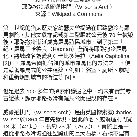
耶路撒冷威爾遜拱門（Wilson's Arch）
來源：Wikipedia Commons
第一世紀的猶太歷史家約瑟夫曾提過在耶路撒冷有羅
馬劇院，其他文獻亦記載第二聖殿於公元後 70 年被毀
後，耶路撒冷漸漸成為羅馬殖民城市，到了第二世
紀，羅馬王哈德良（Hadrian）全面將耶路撒冷羅馬
化，將城改名為愛利亞卡比多連拉（Aelia Capitolina
[3]）。羅馬帝國把佔領的城市羅馬化的方法之一，便
是藉著羅馬式的公共建築，例如：浴室、廁所、劇場
和重新規劃城市的街道等 [4]。
但是過去 150 多年的探索和發掘之中，均未有實質考
古證據，顯示耶路撒冷有羅馬公開建設的存在。
威爾遜拱門（Wilson's Arch）是由英國探索家Charles
Wilson於1864 年首先發現，因此命名。威爾遜拱門寬
13 米（42 尺），長約 23 米（75 尺），實際上是一
道從耶路撒冷城通往聖殿山的巨大石橋，石橋亦建有