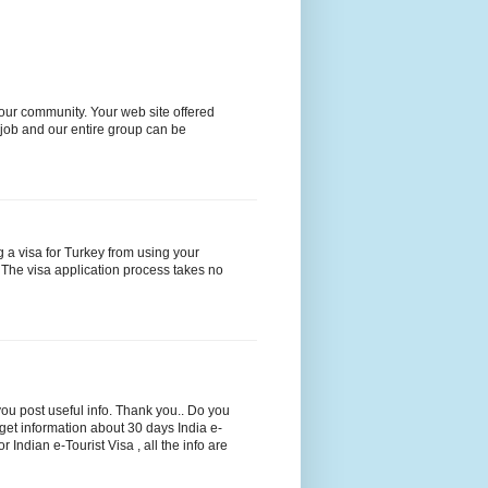
our community. Your web site offered
 job and our entire group can be
g a visa for Turkey from using your
, The visa application process takes no
ou post useful info. Thank you.. Do you
et information about 30 days India e-
 Indian e-Tourist Visa , all the info are