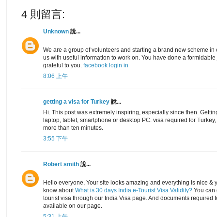
4 則留言:
Unknown
說...
We are a group of volunteers and starting a brand new scheme in 
us with useful information to work on. You have done a formidable
grateful to you.
facebook login in
8:06 上午
getting a visa for Turkey
說...
Hi. This post was extremely inspiring, especially since then. Gettin
laptop, tablet, smartphone or desktop PC. visa required for Turkey
more than ten minutes.
3:55 下午
Robert smith
說...
Hello everyone, Your site looks amazing and everything is nice & y
know about
What is 30 days India e-Tourist Visa Validity?
You can g
tourist visa through our India Visa page. And documents required for
available on our page.
5:31 上午