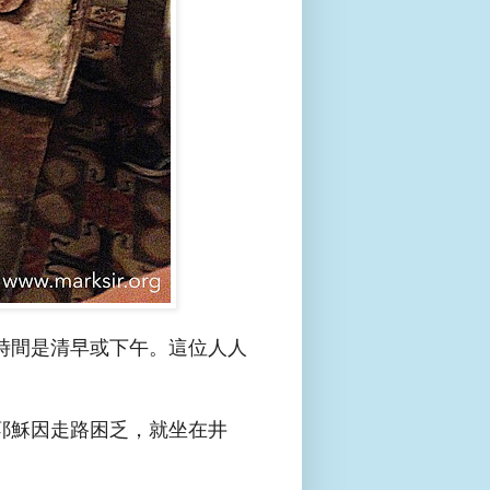
時間是清早或下午。
這位人人
。
耶穌因走路困乏，就坐在井