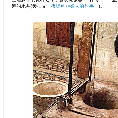
道的水井(參拙文〈
撒瑪利亞婦人的故事
〉)。