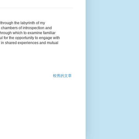
through the labyrinth of my
 chambers of introspection and
through which to examine familiar
ul for the opportunity to engage with
d in shared experiences and mutual
較舊的文章