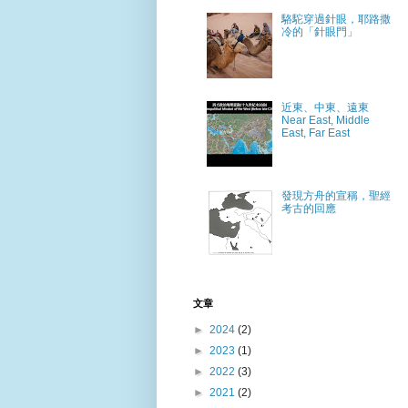
駱駝穿過針眼，耶路撒
冷的「針眼門」
近東、中東、遠東
Near East, Middle
East, Far East
發現方舟的宣稱，聖經
考古的回應
文章
►
2024
(2)
►
2023
(1)
►
2022
(3)
►
2021
(2)