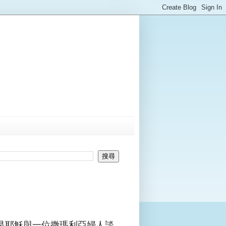
是耶穌與一位撒瑪利亞婦人談