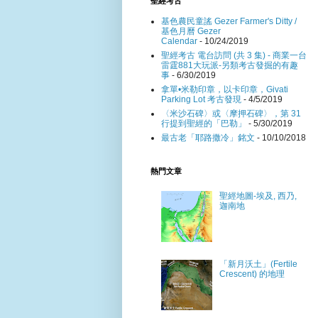
聖經考古
基色農民童謠 Gezer Farmer's Ditty /
基色月曆 Gezer
Calendar
- 10/24/2019
聖經考古 電台訪問 (共 3 集) - 商業一台
雷霆881大玩派-另類考古發掘的有趣
事
- 6/30/2019
拿單•米勒印章，以卡印章，Givati
Parking Lot 考古發現
- 4/5/2019
〈米沙石碑〉或〈摩押石碑〉，第 31
行提到聖經的「巴勒」
- 5/30/2019
最古老「耶路撒冷」銘文
- 10/10/2018
熱門文章
聖經地圖-埃及, 西乃,
迦南地
「新月沃土」(Fertile
Crescent) 的地理