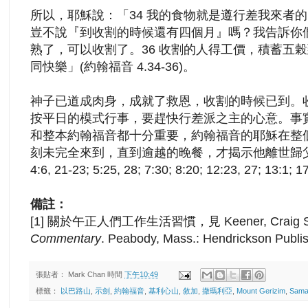
所以，耶穌說
：「
34 我的食物就是遵行差我來者的
豈不說『到收割的時候還有四個月』嗎？我告訴你
熟了，可以收割了。36 收割的人得工價，積蓄五
同快樂
」(約翰福音 4.34-36)
。
神子已道成肉身，成就了救恩，收割的
時候已到
。
按平日的模式行事，要趕快行差派之主的心意。
事
和整本約翰福音都十分重要，約翰福音的耶穌在整
刻未完全來到，直到逾越的晚餐，才揭示他離世歸
4:6, 21-23; 5:25, 28; 7:30; 8:20; 12:23, 27; 13:1; 1
備註：
[1] 關於午正人們工作生活習慣，見
Keener, Craig 
Commentary
. Peabody, Mass.: Hendrickson Publi
張貼者：
Mark Chan
時間
下午10:49
標籤：
以巴路山
,
示劍
,
約翰福音
,
基利心山
,
敘加
,
撒瑪利亞
,
Mount Gerizim
,
Sama