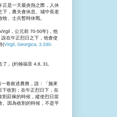
午正是一天最炎熱之際，人休
之下，農夫會休息、城中長老
放牧、
士兵暫時休戰。
il，公元前 70-50年)，
他
工作，說在午正烈日之下，他會使
(
Virgil, Georgica, 3.330-
(約翰福音 4.8, 31,
a)的第一卷敘述農務，說：「施來
日下收割；在
午正烈日下，在
。在收割莊稼的時候，
縱使烈日當
倉
。因為收割的時候，不是平