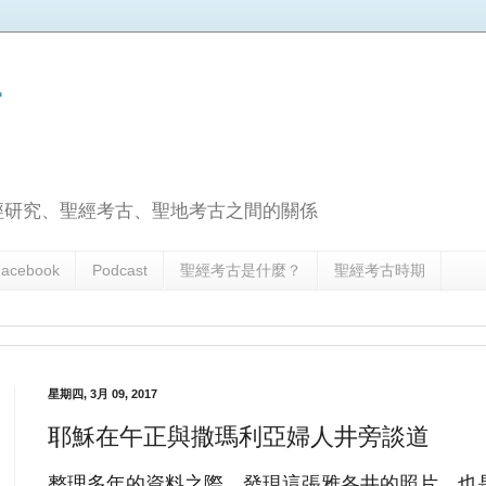
古
經研究、聖經考古、聖地考古之間的關係
acebook
Podcast
聖經考古是什麼？
聖經考古時期
星期四, 3月 09, 2017
耶穌在午正與撒瑪利亞婦人井旁談道
整理多年的資料之際，發現這張雅各井的照片，也