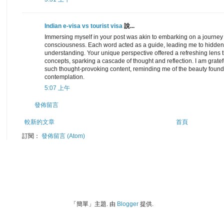
Indian e-visa vs tourist visa
說...
Immersing myself in your post was akin to embarking on a journey 
consciousness. Each word acted as a guide, leading me to hidden
understanding. Your unique perspective offered a refreshing lens 
concepts, sparking a cascade of thought and reflection. I am gratef
such thought-provoking content, reminding me of the beauty foun
contemplation.
5:07 上午
發佈留言
較新的文章
首頁
訂閱：
發佈留言 (Atom)
「簡單」主題. 由
Blogger
提供.