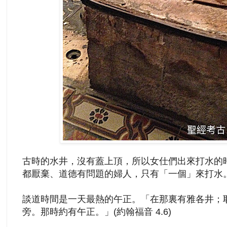
古時的水井，沒有蓋上頂，所以女仕們出來打水的
都厭棄、道德有問題的婦人，只有「一個」來打水
談道時間是一天最熱的
午正
。「在那裏有雅各井；
旁。那時約有午正。」(約翰福音 4.6)