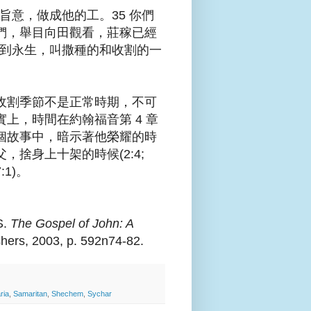
旨意，做成他的工。35 你們
們，舉目向田觀看，莊稼已經
榖到永生，叫撒種的和收割的一
收割季節不是正常時期，不可
實上，時間在約翰福音第 4 章
個故事中，暗示著他榮耀的時
父，捨身上十架的時候(
2:4;
7:1
)。
S.
The Gospel of John: A
shers, 2003,
p. 592n74-82.
ria
,
Samaritan
,
Shechem
,
Sychar