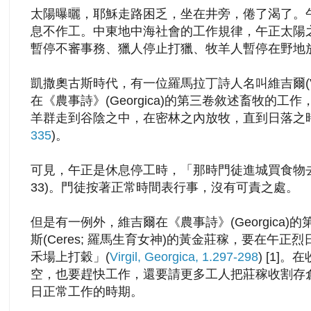
太陽曝曬，耶穌走路困乏，坐在井旁，
倦了渴了。
息不作工。中東地中海社會的工作規律，午正太陽
暫停不審事務、獵人停止打
獵、
牧羊人暫停在野地
凱撒奧
古斯時代，有一位羅馬拉丁詩人名叫維吉爾(Virg
在《農事詩》(Georgica)的第三卷敘述畜牧的
羊群走到谷陰之中，在密林之內放牧，直到日落之時
335
)。
可見，午正是休息
停工
時，「
那時門徒進城買食物去了」
33)。門徒按著正常時間表行事，沒有可責之處。
但是
有一例外
，維吉爾在
《農事詩》(Georgic
斯(Ceres; 羅馬生育
女神
)的
黃金
莊稼
，要在午正烈
禾場上打
穀
」(
Virgil, Georgica, 1.297-298
) [1]
空，也要趕快工作，還要請更多工人把
莊稼
收割
存
日正常工作的時期。