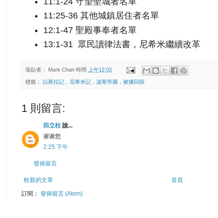
11:1-24
守望聖城者名單
11:25-36
其他城鎮居住者名單
12:1-47
聖殿事奉者名單
13:1-31
眾民讀律法書，尼希米繼續改革
張貼者：
Mark Chan
時間
上午12:02
標籤：
以斯拉記，尼希米記，波斯帝國，被擄回歸
1 則留言:
田立柱
說...
谢谢您
2:25 下午
發佈留言
較新的文章
首頁
訂閱：
發佈留言 (Atom)