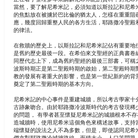
當然，要了解尼希米記，必須知道以斯拉記和尼希
的焦點放在被擄於巴比倫的猶太人，怎樣在重重阻
應，幾度回歸重整人民的各方生活，耶路撒冷聖殿
的律法。
在救贖的歷史上，以斯拉記和尼希米記佔有重要地
是舊約歷史最後一段。在希伯來文聖經的正典書卷
同歷代志上下，成為舊約聖經的最後三部書，可稱
波斯時期正是第二聖殿時期的啟始，
第二聖殿時期
教的發展有著重大的影響，也是第一世紀新約的背
奠定了第二聖殿時期的基本方向。
尼希米記的中心事件是重建城牆，所以考古學家十
古跡象吻合。由於耶路撒冷波斯時代的考古發現稀
的問題， 有學者甚至懷疑尼希米記的城牆根本不
造城牆時，使用尼希米這個角色來構述故事，支持
端懷疑的說法之人不為多數，但是，即使認同尼希
們亦對耶路撒冷城牆路線、面積大小、人口等問題