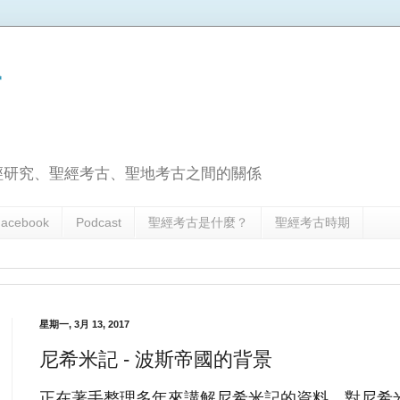
古
經研究、聖經考古、聖地考古之間的關係
acebook
Podcast
聖經考古是什麼？
聖經考古時期
星期一, 3月 13, 2017
尼希米記 - 波斯帝國的背景
正在著手整理多年來講解尼希米記的資料，對尼希