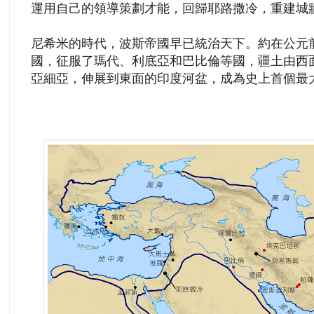
運用自己的領導策劃才能，回歸耶路撒冷，重建城
尼希米的時代，波斯帝國早已統治天下。約在公元前 
國，征服了瑪代、利底亞和巴比倫等國，疆土由西面的巴
亞細亞，伸展到東面的印度河盆，成為史上首個最