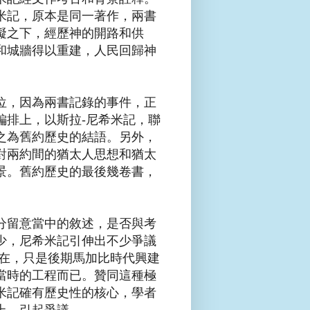
米記，原本是同一著作，兩書
礙之下，經歷神的開路和供
和城牆得以重建，人民回歸神
位，因為兩書記錄的事件，正
編排上，以斯拉-尼希米記，聯
之為舊約歷史的結語。另外，
對兩約間的猶太人思想和猶太
景。舊約歷史的最後幾卷書，
分留意當中的敘述，是否與考
少，尼希米記引伸出不少爭議
存在，只是後期馬加比時代興建
當時的工程而已。贊同這種極
米記確有歷史性的核心，學者
上，引起爭議。