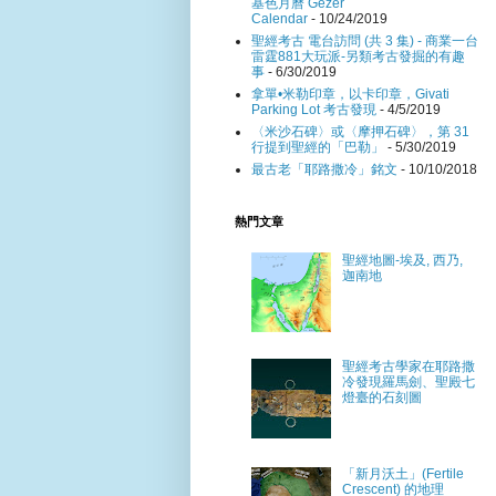
基色月曆 Gezer
Calendar
- 10/24/2019
聖經考古 電台訪問 (共 3 集) - 商業一台
雷霆881大玩派-另類考古發掘的有趣
事
- 6/30/2019
拿單•米勒印章，以卡印章，Givati
Parking Lot 考古發現
- 4/5/2019
〈米沙石碑〉或〈摩押石碑〉，第 31
行提到聖經的「巴勒」
- 5/30/2019
最古老「耶路撒冷」銘文
- 10/10/2018
熱門文章
聖經地圖-埃及, 西乃,
迦南地
聖經考古學家在耶路撒
冷發現羅馬劍、聖殿七
燈臺的石刻圖
「新月沃土」(Fertile
Crescent) 的地理