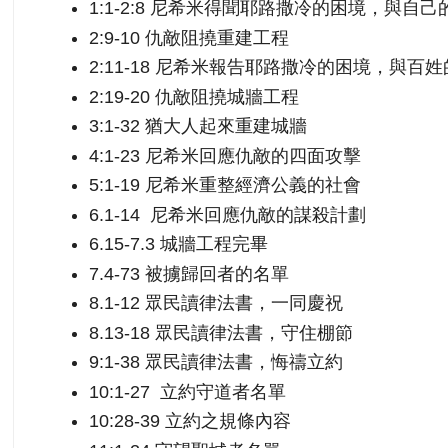
1:1-2:8
尼希米得聞耶路撒冷的困境，與自己
2:9-10
仇敵阻撓重建工程
2:11-18
尼希米報告耶路撒冷的困境，與百姓
2:19-20
仇敵阻撓城牆工程
3:1-32
猶大人起來重建城牆
4:1-23
尼希米回應仇敵的四面攻擊
5:1-19
尼希米重整經濟公義的社會
6.1-14
尼希米回應仇敵的謀殺計劃
6.15-7.3
城牆工程完畢
7.4-73
被擄歸回者的名單
8.1-12
眾民讀律法書，一同慶祝
8.13-18
眾民讀律法書，守住棚節
9:1-38
眾民讀律法書，悔禱立約
10:1-27
立約守道者名單
10:28-39
立約之規條內容