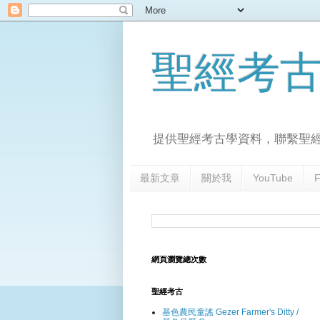
聖經考
提供聖經考古學資料，聯繫聖
最新文章
關於我
YouTube
F
網頁瀏覽總次數
聖經考古
基色農民童謠 Gezer Farmer's Ditty /