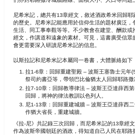
尼希米記，總共有13章經文，敘述酒政希米回歸耶
的歷史。尼希米記能應用於信仰生活的題材廣泛，
生活、同工事奉觀等等。不少教會在建堂、酬款或
經文，作講道和遠象的素材。可見，這書廣受信眾
會更需要深入研讀尼希米記的信息。
以斯拉記和尼希米記本屬同一卷書，大體脈絡如下
拉1-6章：回歸重建聖殿 – 波斯王塞魯士元年
祭司約書亞等，帶領巴比倫猶太人回歸耶路撒
拉7-10章：回歸教導律法 – 波斯王亞達薛西第
回歸，將神的律法教訓以色列人。
尼1-13章：回歸重建城牆 – 波斯王亞達薛西二
作猶大省長，重建城牆。
《拉-尼》共記錄三次回歸，而尼希米記的13章經
作為波斯帝國朝廷的酒政，得知道自己人民在耶路