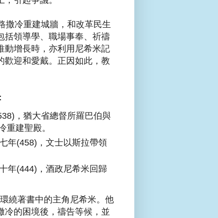
路撒冷重建城牆，和改革民生
包括領導學、職場事奉、祈禱
推動增長時，亦利用尼希米記
的歡迎和愛戴。正因如此，教
：
(538)，猶大省總督所羅巴伯與
冷重建聖殿。
七年(458)，文士以斯拉帶領
十年(444)，酒政尼希米回歸
文環繞著書中的主角尼希米。他
撒冷的困境後，禱告等候，並