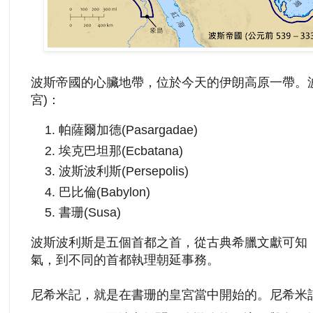
波斯帝國的心臟地帶，位於今天的伊朗高原一帶。
宮)：
帕薩爾加德(Pasargadae)
埃克巴坦那(Ecbatana)
波斯波利斯(Persepolis)
巴比倫(Babylon)
書珊(Susa)
波斯波利斯是五個首都之首，從古典希臘文獻可知
氣，到不同的首都執理朝延事務。
尼希米記，就是在書珊的皇宮當中開始的。尼希米