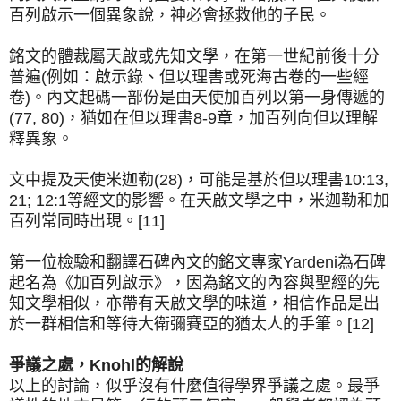
百列啟示一個異象說，神必會拯救他的子民。
銘文的體裁屬天啟或先知文學，在第一世紀前後十分
普遍(例如：啟示錄、但以理書或死海古卷的一些經
卷)。內文起碼一部份是由天使加百列以第一身傳遞的
(77, 80)，猶如在但以理書8-9章，加百列向但以理解
釋異象。
文中提及天使米迦勒(28)，可能是基於但以理書10:13,
21; 12:1等經文的影響。在天啟文學之中，米迦勒和加
百列常同時出現。[11]
第一位檢驗和翻譯石碑內文的銘文專家Yardeni為石碑
起名為《加百列啟示》，因為銘文的內容與聖經的先
知文學相似，亦帶有天啟文學的味道，相信作品是出
於一群相信和等待大衛彌賽亞的猶太人的手筆。[12]
爭議之處，Knohl的解說
以上的討論，似乎沒有什麼值得學界爭議之處。最爭