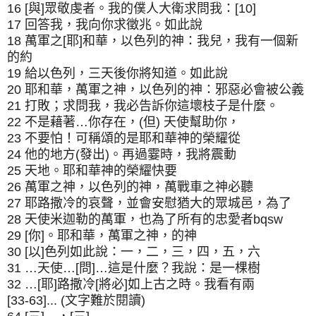
16 [與]眾敬虔者。我的僕人大衛求問我：[10]
17 回答我，我向你求徵兆。如此說
18 萬軍之[耶]和華，以色列的神：我兒，我有一個新
的約
19 給以色列，三天後你將知道。如此說
20 耶和華，萬軍之神，以色列的神：邪惡必會被公義
21 打敗；求問我，我必告訴你這壞枝子是什麼。
22 不是藉著…你存在，(但) 天使幫助你，
23 不要怕！可稱頌的是耶和華神的榮耀從
24 他的地方(發出)。再過霎時，我將震動
25 天地。耶和華神的榮耀快要
26 萬軍之神，以色列的神，萬戰車之神必聽
27 耶路撒冷的哀聲，並會安慰猶大的眾城邑，為了
28 天使米迦勒的萬軍，也為了所有的忠愛者bqsw
29 [你]。耶和華，萬軍之神，的神
30 [以]色列如此說：一，二，三，四，五，六
31 …天使…[問]…這是什麼？我說：是一棵樹
32 …[耶]路撒冷[將必]如上古之時。我看有兩
[33-63]... (文字難於閱讀)