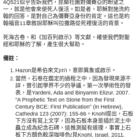
4Q521似乎告訴我們，昆蘭社團對彌賽亞的盼望之
一，就是他會來使死人復活。如是者，耶穌對施洗約
翰的回答，是對自己為彌賽亞身份的肯定。這也是約
翰福音11章敘說耶穌叫拉撒路從死裡復活的背景。
死海古卷，和《加百列啟示》等文獻，確使我們對聖
經和耶穌的了解，產生很大幫助。
備註：
Hazon是希伯來文הזון，意即異象或啟示。
當然，石卷在鑑定的過程之中，因為發現來源不
詳，曾引起學界不少的爭議。第一次學術性的發
表，是Yardeni, Ada and Binyamin Elizur. 2007.
“A Prophetic Text on Stone from the First
Century BCE: First Publication” (in Hebrew),
Cathedra
123 (2007): 155-66。Knohl提出，石板
下方沒有寫上文字，因為石板本身是插於泥土中
矗立成為紀念石碑，這推測挻有道理，事實上石
板下方顏色較深咖啡色(見Knohl, Israel. 2011.