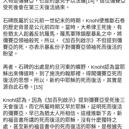
人物是彌賽亞，也是約瑟兒子以法蓮[14]，這位彌賽亞
受死後會在第三天復活過來。
石碑既屬於公元前一世紀末的時期，Knohl便推斷石卷
的歷史背景是公元前四年。當時，大希律王死後，有
些猶太人起義反抗羅馬，羅馬軍隊鎮壓暴亂之中，將
彌賽亞領袖殺死，所以，
《加百列啟示》
不但提到彌
賽亞的死，亦表示暴亂份子對彌賽亞領袖死而復活的
盼望。
再者，石碑的出處是約旦河東的曠野，Knohl認為當耶
穌出來傳道時，到了施洗約翰那裡，得聞彌賽亞死而
復活的思想。所以，新約中耶穌的死而復活，其實是
源自此石卷。[15]
Knohl認為，因為
《加百列啟示》
提到彌賽亞受死後三
天會復活，而它所屬時期又早於耶穌，証明死而復活
的彌賽亞，早已為猶太人所相信。這樣推斷下去，新
約福音書所講的死而復活的耶穌，沒有什麼獨特之
處，甚至新約福音書中的死而復活的耶穌，是根據先