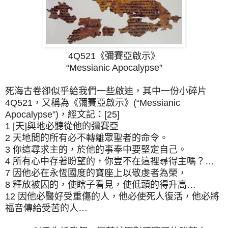
4Q521
《彌賽亞啟示》
“Messianic Apocalypse”
死海古卷卻似乎給我們一些啟迪，其中一份小碎片
4Q521，又稱為《彌賽亞啟示》(“Messianic
Apocalypse”)，經文記：[25]
1 [天]與地必聽從他的彌賽亞
2 天地間的所有必不轉離眾聖者的命令。
3 你這尋求主的，於他的事奉中要堅定自己。
4 所有心中存著盼望的，你豈不在這裡尋得主嗎？…
7 因他必在永恆國度的寶座上以敬虔者為榮，
8 釋放被囚的，使瞎子看見，使低頭的得升高…
12 因他必醫好受重傷的人，他必使死人復活，他必將
福音傳給受苦的人…