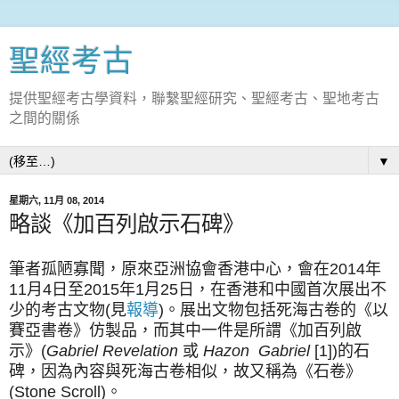
聖經考古
提供聖經考古學資料，聯繫聖經研究、聖經考古、聖地考古
之間的關係
▼
星期六, 11月 08, 2014
略談《加百列啟示石碑》
筆者孤陋寡聞，原來亞洲協會香港中心，會在2014年
11月4日至2015年1月25日，在香港和中國首次展出不
少的考古文物(見
報導
)。展出文物包括死海古卷的《以
賽亞書卷》仿製品，而其中一件是所謂《加百列啟
示》(
Gabriel Revelation
或
Hazon
Gabriel
[1])的石
碑，因為內容與死海古卷相似，故又稱為《石卷》
(Stone Scroll)。