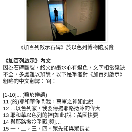
《加百列啟示石碑》於以色列博物館展覽
《加百列啟示》內文
因為石碑斷裂，銘文的墨水亦有退色，文字相當殘缺
不全，多處難以辨讀。以下是筆者對《加百列啟示》
粗略的中文翻譯：[9]：
[1-10]... (難於辨讀)
11 (的)耶和華你問我，萬軍之神如此說
12 …以色列家，我要傳揚耶路撒冷的偉大
13 耶和華以色列的神[如此]說：萬國快要
14 與耶路撒冷爭戰[與]…
15 一，二，三，四。眾先知與眾長老