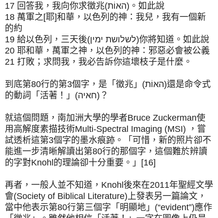
17 回答我，我向你求徵兆(האוֹת)。如此說
18 萬軍之[耶]和華，以色列的神：我兒，我有一個新
的約
19 給以色列，三天後(לשלושת ימין)你將知道。如此說
20 耶和華，萬軍之神，以色列的神：邪惡必會被公義
21 打敗；求問我，我必告訴你這壞枝子是什麼。
到底第80行的第3個字，是「徵兆」(האוֹת)還是命令式
的動詞「活著！」(חאיה)？
就這個問題，南加洲大學的學者Bruce Zuckerman使
用高解度素描技術Multi-Spectral Imaging (MSI) ，嘗
試透析這第3個字的墨水痕跡。「可惜，新的照片卻不
能進一步清晰解讀出第80行的那個字，這個難於辨讀
的字對Knohl的理論卻十分重要。」[16]
再者，一般人並不知道，Knohl後來在2011年聖經文學
會(Society of Biblical Literature)上發表另一篇論文，
當中他表示第80行第三個字「明顯地」(“evident”)應作