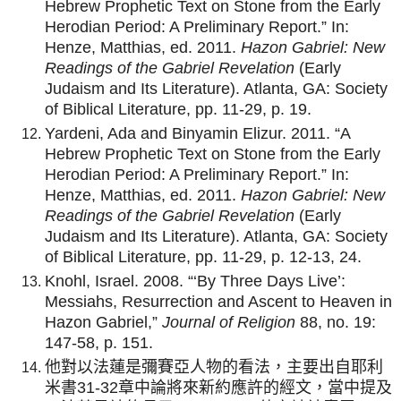
Hebrew Prophetic Text on Stone from the Early
Herodian Period: A Preliminary Report.” In:
Henze, Matthias, ed. 2011.
Hazon Gabriel: New
Readings of the Gabriel Revelation
(Early
Judaism and Its Literature). Atlanta, GA: Society
of Biblical Literature, pp. 11-29, p. 19.
Yardeni, Ada and Binyamin Elizur. 2011. “A
Hebrew Prophetic Text on Stone from the Early
Herodian Period: A Preliminary Report.” In:
Henze, Matthias, ed. 2011.
Hazon Gabriel: New
Readings of the Gabriel Revelation
(Early
Judaism and Its Literature). Atlanta, GA: Society
of Biblical Literature, pp. 11-29, p. 12-13, 24.
Knohl, Israel. 2008. “‘By Three Days Live’:
Messiahs, Resurrection and Ascent to Heaven in
Hazon Gabriel,”
Journal of Religion
88, no. 19:
147-58, p. 151.
他對以法蓮是彌賽亞人物的看法，主要出自耶利
米書31-32章中論將來新約應許的經文，當中提及