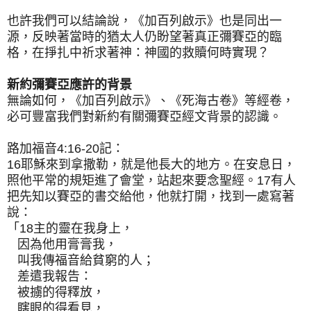
也許我們可以結論說，《加百列啟示》也是同出一
源，反映著當時的猶太人仍盼望著真正彌賽亞的臨
格，在掙扎中祈求著神：神國的救贖何時實現？
新約彌賽亞應許的背景
無論如何，《加百列啟示》、《死海古卷》等經卷，
必可豐富我們對新約有關彌賽亞經文背景的認識。
路加福音4:16-20記：
16耶穌來到拿撒勒，就是他長大的地方。在安息日，
照他平常的規矩進了會堂，站起來要念聖經。17有人
把先知以賽亞的書交給他，他就打開，找到一處寫著
說：
「18主的靈在我身上，
因為他用膏膏我，
叫我傳福音給貧窮的人；
差遣我報告：
被擄的得釋放，
瞎眼的得看見，