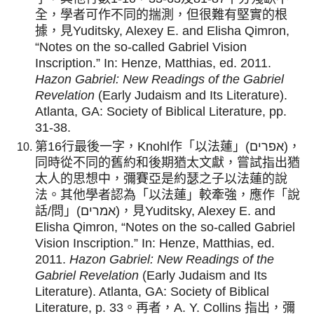
全，學者可作不同的揣測，但很難有堅實的根
據，見Yuditsky, Alexey E. and Elisha Qimron,
“Notes on the so-called Gabriel Vision
Inscription.” In: Henze, Matthias, ed. 2011.
Hazon Gabriel: New Readings of the Gabriel
Revelation
(Early Judaism and Its Literature).
Atlanta, GA: Society of Biblical Literature, pp.
31-38.
第16行最後一字，Knohl作「以法蓮」(אפרים)，
同時從不同的舊約和後期猶太文獻，嘗試指出猶
太人的思想中，彌賽亞是約瑟之子以法蓮的說
法。其他學者認為「以法蓮」較牽強，應作「說
話/問」(אמרים)，見Yuditsky, Alexey E. and
Elisha Qimron, “Notes on the so-called Gabriel
Vision Inscription.” In: Henze, Matthias, ed.
2011.
Hazon Gabriel: New Readings of the
Gabriel Revelation
(Early Judaism and Its
Literature). Atlanta, GA: Society of Biblical
Literature, p. 33。再者，A. Y. Collins 指出，彌