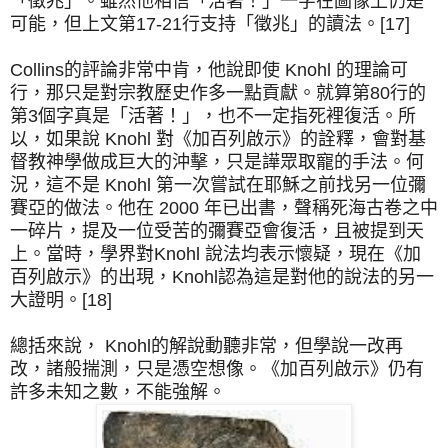
「徵兆」。雖然他相信「活著！」一字在圖像上仍是
可能，但上文第17-21行支持「徵兆」的讀法。[17]
Collins的評論非常中肯，他說即使 Knohl 的理論可
行，那只是對宗教歷史作多一點貢獻。就算第80行的
第3個字真是「活著！」，也不一定指死裡復活。所
以，如果說 Knohl 對《加百列啟示》的詮釋，會對基
督教神學做成巨大的沖擊，只是譁眾取寵的手法。何
況，這不是 Knohl 第一次嘗試在耶穌之前找另一位彌
賽亞的做法。他在 2000 年已出書，聲稱死海古卷之中
一碎片，提及一位受苦的彌賽亞會復活，且被提到天
上。當時，學界對Knohl 說法均表示懷疑，現在《加
百列啟示》的出現，Knohl認為這是對他的說法的另一
大證明。[18]
總括來說， Knohl的解說動聽非常，但學說一改再
改，諸般揣測，只是憑空想像。《加百列啟示》仍有
許多未知之數，不能強解。