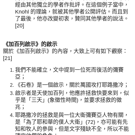
經由其他獨立的學者作批評。在這個例子當中，
Knohl 的理論，就被其他學者公開評估。而且到
了最後，他亦改變初衷，贊同其他學者的說法。
[20]
《加百列啟示》的啟示
關於《加百列啟示》的內容，大致上可有如下觀察：
[21]
我們不能確立，文中提到一位死而復活的彌賽
亞；
《石卷》是一個啟示，關於萬國攻打耶路撒冷；
啟示者是天使加百列，他應許拯救快要來到，似
乎是「三天」(象徵性時間)，並要求拯救的徵
兆；
耶路撒冷的拯救是與一位大衛彌賽亞人物有關，
是「為了耶和華的僕人大衛」(72)，亦可能有先
知和牧人的參與，但是文字殘缺不全，所以不能