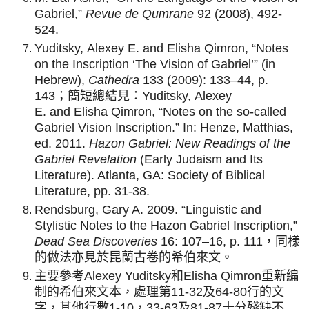
Gabriel,”
Revue de Qumrane
92 (2008), 492-
524.
Yuditsky, Alexey E. and Elisha Qimron, “Notes
on the Inscription ‘The Vision of Gabriel’” (in
Hebrew),
Cathedra
133 (2009): 133–44, p.
143；簡短總結見：Yuditsky, Alexey
E. and Elisha Qimron, “Notes on the so-called
Gabriel Vision Inscription.” In: Henze, Matthias,
ed. 2011.
Hazon Gabriel: New Readings of the
Gabriel Revelation
(Early Judaism and Its
Literature). Atlanta, GA: Society of Biblical
Literature, pp. 31-38.
Rendsburg, Gary A. 2009. “Linguistic and
Stylistic Notes to the Hazon Gabriel Inscription,”
Dead Sea Discoveries
16: 107–16, p. 111，同樣
的做法亦見於昆蘭古卷的希伯來文。
主要參考Alexey Yuditsky和Elisha Qimron重新編
制的希伯來文本，處理第11-32及64-80行的文
字，其他行數1-10，33-63及81-87十分殘缺不