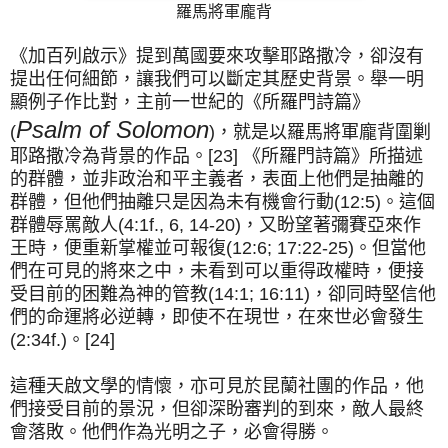
羅馬將軍龐背
《加百列啟示》提到萬國要來攻擊耶路撒冷，卻沒有
提出任何細節，讓我們可以斷定其歷史背景。舉一明
顯例子作比對，主前一世紀的《所羅門詩篇》
Psalm of Solomon
(
)，就是以羅馬將軍龐背圍剿
耶路撒冷為背景的作品。[23] 《所羅門詩篇》所描述
的群體，並非政治和平主義者，表面上他們是抽離的
群體，但他們抽離只是因為未有機會行動(12:5)。這個
群體辱罵敵人(4:1f., 6, 14-20)，又盼望著彌賽亞來作
王時，便重新掌權並可報復(12:6; 17:22-25)。但當他
們在可見的將來之中，未看到可以重得政權時，便接
受目前的困難為神的管教(14:1; 16:11)，卻同時堅信他
們的命運將必逆轉，即使不在現世，在來世必會發生
(2:34f.)。[24]
這種天啟文學的情懷，亦可見於昆蘭社團的作品，他
們接受目前的景況，但卻深盼審判的到來，敵人最終
會落敗。他們作為光明之子，必會得勝。