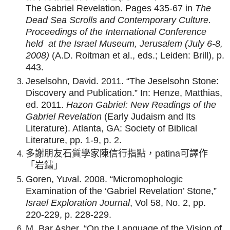
The Gabriel Revelation. Pages 435-67 in
The
Dead Sea Scrolls and Contemporary Culture.
Proceedings of the International Conference
held
at the Israel Museum, Jerusalem (July 6-8,
2008)
(A.D. Roitman et al., eds.; Leiden: Brill), p.
443.
Jeselsohn, David. 2011. “The Jeselsohn Stone:
Discovery and Publication.” In: Henze, Matthias,
ed. 2011.
Hazon Gabriel: New Readings of the
Gabriel Revelation
(Early Judaism and Its
Literature). Atlanta, GA: Society of Biblical
Literature, pp. 1-9, p. 2.
多謝朋友石質學家陳信行指點，patina可譯作
「岩鏽」
Goren, Yuval. 2008. “Micromophologic
Examination of the ‘Gabriel Revelation’ Stone,”
Israel Exploration Journal
, Vol 58, No. 2, pp.
220-229, p. 228-229.
M. Bar Asher, “On the Language of the Vision of