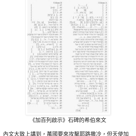
《加百列啟示》石碑的希伯來文
內文大致上講到，萬國要來攻擊耶路撒冷，但天使加