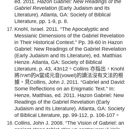
ed. 2011.
Hazon Gabriel: New Readings of the
Gabriel Revelation
(Early Judaism and Its
Literature). Atlanta, GA: Society of Biblical
Literature, pp. 1-9, p. 8.
Knohl, Israel. 2011. “The Apocalyptic and
Messianic Dimensions of the Gabriel Revelation
in Their Historical Context.” Pp. 39-60 in Hazon
Gabriel: New Readings of the Gabriel Revelation
(Early Judaism and Its Literature), ed. Matthias
Henze. Atlanta, GA: Society of Biblical
Literature, p. 43, 43n12。Collins 亦指出，Knohl
將חאיה的א當成元音(vowel)的讀法沒有文法的根
據，見Collins, John J. 2011. “Gabriel and David:
Some Reflections on an Enigmatic Text." In:
Henze, Matthias, ed. 2011. Hazon Gabriel: New
Readings of the Gabriel Revelation (Early
Judaism and Its Literature). Atlanta, GA: Society
of Biblical Literature, pp. 99-112, p. 106-107。
Collins, John J. 2008. “The Vision of Gabriel: an