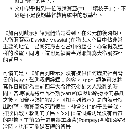
確定他們的角色；
文中似乎提到一位假彌賽亞(21: 「壞枝子」)，不
過絕不是後期基督教傳統中的敵基督。
《加百列啟示》讓我們清楚看到，在公元前後時期，
大衛彌賽亞(Davidic Messiah)在猶太人心目中佔非常
重要的地位。昆蘭死海古卷當中的經卷，亦常提及這
樣的盼望，同時，這也是福音書對耶穌為大衛彌賽亞
的背景。
可惜的是，《加百列啟示》沒有提供任何歷史社會背
景的線索，幫助我們詮釋其內容。Knohl 認為可以將
寫作日期定為主前四年大希律死後猶太人叛亂的時
間，當時羅馬將軍瓦魯斯(Varus)鎮壓耶路撒冷的暴亂
之後，彌賽亞領袖被殺。《加百列啟示》是向讀者提
出盼望，彌賽亞會死而復生，神會為他的子民爭戰，
打敗仇敵，救他的子民。[22] 但這個進測是沒有實質
的證據。主前63年羅馬將軍龐背(Pompey)圍攻耶路撒
冷時，也有可能是石碑的背景。