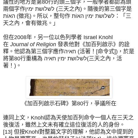
議性的地方是第80行的頭三個字，一般學者都認為頭
兩個字作לשלושת ימין (三天之內)。隨後的第三個字是
האוֹת (徵兆)。所以，整句作 לשלושת ימין האוֹת：「三
天之內，會有徵兆。」
但在2008年，另一位以色列學者 Israel Knohl
在
Journal of Religion
發表他對《加百列啟示》的詮
釋。他認為第三個字應作חאיה (活著！[命令式])，於是
將第80行重構為 לשלושת ימין חאיה(三天之內，活
著！)。
《加百列啟示石碑》第80行，爭議所在
連同上文，Knohl認為天使加百列命令一個人在三天之
後復活，雖然上文未有確立這位復活的人的身份。
[13] 但按Knohl對整篇文字的理解，他認為文中提到的