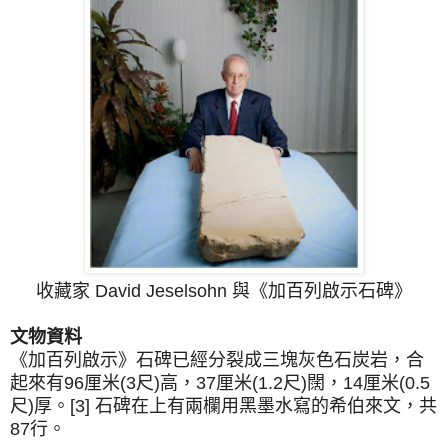
收藏家 David Jeselsohn 與《加百列啟示石碑》
文物資料
《加百列啟示》石碑已經分裂成三塊灰色石炭岩，合
起來有96厘米(3尺)高，37厘米(1.2尺)闊，14厘米(0.5
尺)厚。[3] 石碑在上有兩欄用黑墨水寫的希伯來文，共
87行。