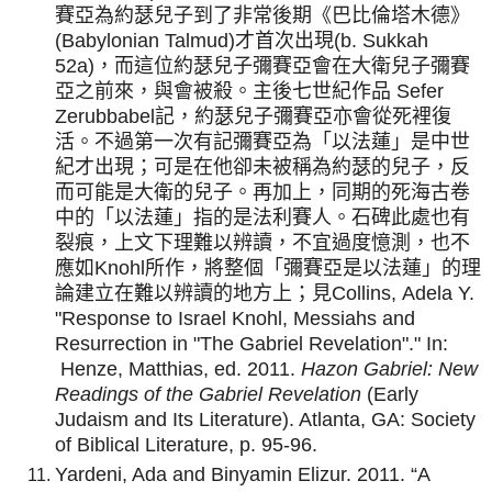
賽亞為約瑟兒子到了非常後期《巴比倫塔木德》
(Babylonian Talmud)才首次出現(b. Sukkah
52a)，而這位約瑟兒子彌賽亞會在大衛兒子彌賽
亞之前來，與會被殺。主後七世紀作品 Sefer
Zerubbabel記，約瑟兒子彌賽亞亦會從死裡復
活。不過第一次有記彌賽亞為「以法蓮」是中世
紀才出現；可是在他卻未被稱為約瑟的兒子，反
而可能是大衛的兒子。再加上，同期的死海古卷
中的「以法蓮」指的是法利賽人。石碑此處也有
裂痕，上文下理難以辨讀，不宜過度憶測，也不
應如Knohl所作，將整個「彌賽亞是以法蓮」的理
論建立在難以辨讀的地方上；見Collins, Adela Y.
"Response to Israel Knohl, Messiahs and
Resurrection in "The Gabriel Revelation"." In:
Henze, Matthias, ed. 2011.
Hazon Gabriel: New
Readings of the Gabriel Revelation
(Early
Judaism and Its Literature). Atlanta, GA: Society
of Biblical Literature, p. 95-96.
Yardeni, Ada and Binyamin Elizur. 2011. “A