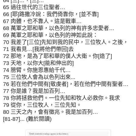
64 [三]…，[三]…
65 過往世代的三位聖者…
66 [耶]路撒冷說：我們倚靠你，[並不靠]
67 肉體，也不靠人。這是戰車…
68 萬軍之耶和華，以色列的神有許多忠愛者…
69 萬軍之耶和華，以色列的神如此說：
70 我差了[三位]先知到我的民中，三位牧人。之後，
71 我看見…[我將他們帶回]去
72 那地，是為了耶和華的僕人大衛。你[造了]
73 天地，以你大[能和伸出的]
74 膀臂。你施恩惠給千代…
75 三位牧人會為以色列出來...
76 若在他們中間有[敬虔者]，若在他們中間有聖者…
77 你是誰？我是加百列…
78 你將拯救他們。一位先知和牧人必救你。我求
79 從你，三位牧人，三位先知。
80 三天之內，會有徵兆。我是加百列…
[81-87]... (難於閱讀)