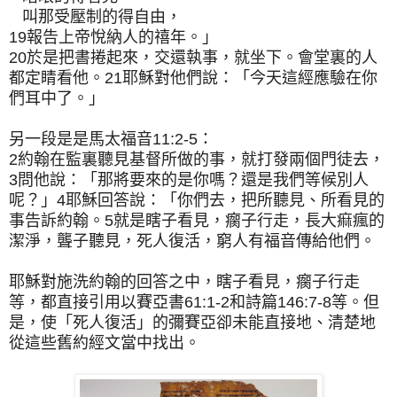
叫那受壓制的得自由，
19報告上帝悅納人的禧年。」
20於是把書捲起來，交還執事，就坐下。會堂裏的人
都定睛看他。21耶穌對他們說：「今天這經應驗在你
們耳中了。」
另一段是是馬太福音11:2-5：
2約翰在監裏聽見基督所做的事，就打發兩個門徒去，
3問他說：「那將要來的是你嗎？還是我們等候別人
呢？」4耶穌回答說：「你們去，把所聽見、所看見的
事告訴約翰。5就是瞎子看見，瘸子行走，長大痲瘋的
潔淨，聾子聽見，死人復活，窮人有福音傳給他們。
耶穌對施洗約翰的回答之中，瞎子看見，瘸子行走
等，都直接引用以賽亞書61:1-2和詩篇146:7-8等。但
是，使「死人復活」的彌賽亞卻未能直接地、清楚地
從這些舊約經文當中找出。