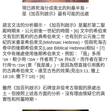
現已將死海分成南北的利桑半島，
是《加百列啟示》最有可能的出處
語言文法的分析顯示，《加百列啟示》是屬於第二聖
殿時期末，公元前後一世紀的時間。[6] 文中的希伯來
文有別於舊約的古典希伯來文，也有別於公元後二世
紀的米書拿希伯來文(Mishnaic Hebrew)，但與死海古
卷中的後期希伯來文(Late Biblical Hebrew)相似。[7]
文中有幾處使用後期希伯來文，例如：「我」多用
אני，較少用 אנכי。作者用了אני 共6次，而作者在第77
行用אנכי מי (意「我是誰」)，是因為想直接引用舊約
的古典希伯來文，達至古色的效果(見出3:11; 撒上
18:18; 撒下7:18)。[8]
雖然《加百列啟示》石碑並非從考古發掘的原處出
土，但按照上述各方面的分析，沒有理由懷疑它的真
實性和所屬時期。