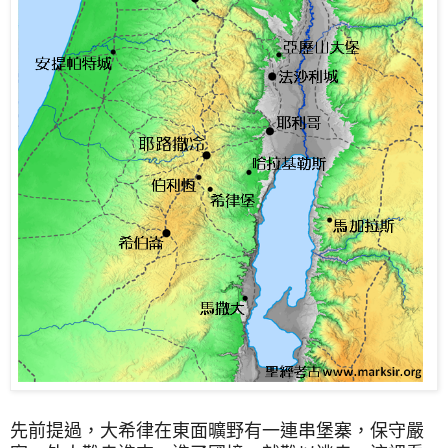
先前提過，大希律在東面曠野有一連串堡寨，保守嚴