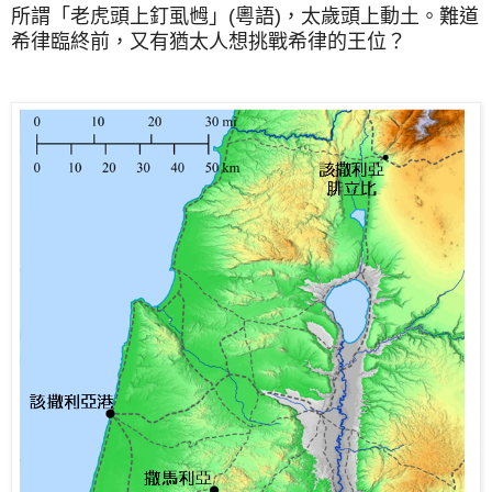
所謂「老虎頭上釘虱乸」(粵語)，太歲頭上動土。難道
希律臨終前，又有猶太人想挑戰希律的王位？