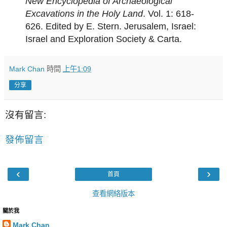
New Encyclopedia of Archaeological
Excavations in the Holy Land
. Vol. 1: 618-
626. Edited by E. Stern. Jerusalem, Israel:
Israel and Exploration Society & Carta.
Mark Chan
時間
上午1:09
分享
沒有留言:
發佈留言
‹
›
首頁
查看網絡版本
關於我
Mark Chan