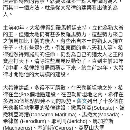
道這個時候的背景，就要認識多一點大希律的為人，
而其中一個方法，就是從大希律的建築看出他的為
人。
主前40年，大希律得到羅馬朝廷支持，立他為猶大省
的王，但猶太地仍有甚多反羅馬勢力，這些勢力來自
之前馬加比王朝的後人，有些出自本土的猶太人獨立
份子，也有些是外患，例如東面的拿八天和人等。希
律雖然得到羅馬的任命，仍要為自己的猶太人之王的
寶座打天下，清除這些異見反動份子，直到主前30年
代中期，希律終將局面穩定下來。約主前24年，大希
律才開始他的大規模的建設。
大希律建設，多得不可勝數，在巴勒斯坦地之外，希
律在至少13個地點建設。在巴勒斯坦地之內，希律在
多過20個地點興建不同的設施。
舊文
列出了十多個在
巴勒斯坦地重要的希律建設：撒馬利亞(Sebaste)、該
撒利亞海港(Caesarea Maritima)、馬撒大(Masada)、
希律堡 (Herodium)、耶利哥(Jericho)、馬加拉斯
(Machaerus)、塞浦斯(Cypros)、亞歷山大堡