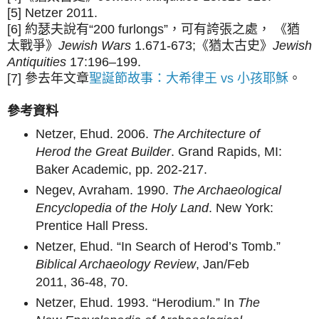
[5] Netzer 2011.
[6] 約瑟夫說有“200 furlongs”，可有誇張之處， 《猶
太戰爭》
Jewish Wars
1.671-673;《猶太古史》
Jewish
Antiquities
17:196–199.
[7] 參去年文章
聖誕節故事：大希律王 vs 小孩耶穌
。
參考資料
Netzer, Ehud. 2006.
The Architecture of
Herod the Great Builder
. Grand Rapids, MI:
Baker Academic, pp. 202-217.
Negev, Avraham. 1990.
The Archaeological
Encyclopedia of the Holy Land
. New York:
Prentice Hall Press.
Netzer, Ehud. “In Search of Herod’s Tomb.”
Biblical Archaeology Review
, Jan/Feb
2011, 36-48, 70.
Netzer, Ehud. 1993. “Herodium.” In
The