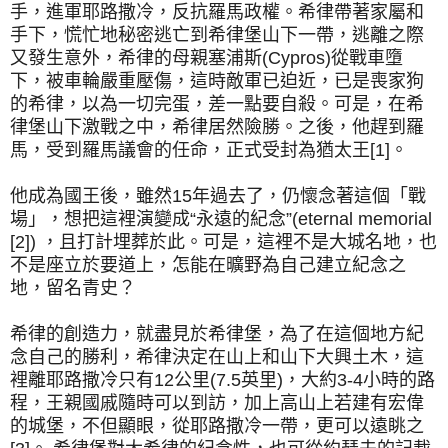
手，進軍耶路撒冷，反抗羅馬政權。希律帶著家屬和
手下，慌忙地秘密逃亡到希律堡山下一帶，逃離之際
又發生意外，希律的母親塞浦斯(Cypros)從戰車墮
下，被車輪嚴重壓傷，這時敵軍已迫近，已是喪家狗
的希律，以為一切完蛋，差一點要自殺。可是，在希
律堡山下激戰之中，希律居然險勝。之後，他趕到羅
馬，受到羅馬議會的任命，正式受封為猶太王[1]。
他成為國王後，雖然15年過去了，仍懷念著這個「戰
場」，想把這裡演變成“永遠的紀念”(eternal memorial
[2]) ，且打計埋葬於此。可是，這裡不是大城名地，也
不是座立於要道上，怎能在曠野為自己建立紀念之
地，留名青史？
希律的創造力，就盡見於希律堡，為了在這個地方紀
念自己的勝利，希律決定在山上和山下大興土木，這
裡離耶路撒冷只有12公里(7.5英里)，大約3-4小時的路
程，王親國戚隨時可以到訪，加上高山上若建有宏偉
的城堡，不但顯眼，從耶路撒冷一帶，更可以遠眺之