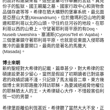
的設計和建築來看，這些堡寨可作華麗的宮廷、異見
份子的監獄、國王親屬之墓、國家行政中心和貨物食
品儲存處等等。希律在猶大曠野的堡寨系統，最北面
是亞歷山大堡(Alexandrium)，位於撒瑪利亞山地的東
邊和耶利哥以北的山頭，守住約旦河谷的地段。在耶
利哥以西的山脊上，守望著耶利哥平原的有Doq、
Nuseib Uweishira、塞浦斯(Cypros/Tell el-‘Aqaba)，
三個堡寨鎮守著耶利哥平原，也就是從東面入侵耶路
撒冷的最重要關口，最南的是著名的馬撒大
(Masada)。
博士來朝
新約聖經對大希律的記載，篇章甚少，對大希律的宏
碩建設更甚少留心，當然是假設了初期讀者已對這暴
君的政績認識不淺，只記錄了馬太福音二章，東方幾
個博士來到耶路撒冷拜訪耶穌，為要滅絕威脅他權位
的耶穌猶太人的王，大希律疑心大作，不惜殺害伯利
恆一切的男嬰。
希律堡距離伯利恆甚近，希律聽了當然大大不安，正