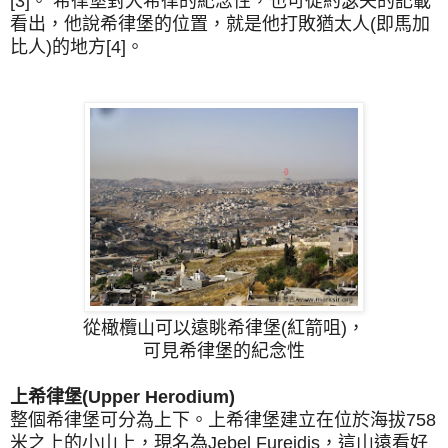
[3]。 希律堡對大希律的紀念性，也可從約瑟夫的記載
看出，他說希律堡的位置，就是他打敗猶太人(即馬加
比人)的地方[4]。
從橄欖山可以
遠眺希律堡(紅箭咀)，
可見
希律堡的
紀念性
上希律堡(Upper Herodium)
整個希律堡可分為上下。上希律堡建立在位於海拔758
米之上的小山上，現名為Jebel Fureidis，這山遠看好