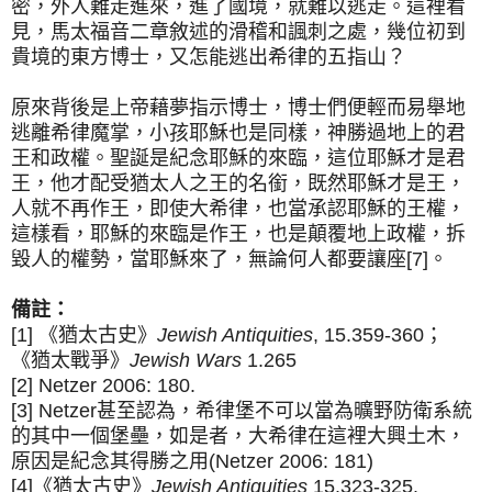
密，外人難走進來，進了國境，就難以逃走。這裡看
見，馬太福音二章敘述的滑稽和諷刺之處，幾位初到
貴境的東方博士，又怎能逃出希律的五指山？
原來背後是上帝藉夢指示博士，博士們便輕而易舉地
逃離希律魔掌，小孩耶穌也是同樣，神勝過地上的君
王和政權。聖誕是紀念耶穌的來臨，這位耶穌才是君
王，他才配受猶太人之王的名銜，既然耶穌才是王，
人就不再作王，即使大希律，也當承認耶穌的王權，
這樣看，耶穌的來臨是作王，也是顛覆地上政權，拆
毀人的權勢，當耶穌來了，無論何人都要讓座[7]。
備註：
[1] 《猶太古史》
Jewish Antiquities
, 15.359-360；
《猶太戰爭》
Jewish Wars
1.265
[2] Netzer 2006: 180.
[3] Netzer甚至認為，希律堡不可以當為曠野防衛系統
的其中一個堡壘，如是者，大希律在這裡大興土木，
原因是紀念其得勝之用(Netzer 2006: 181)
[4]《猶太古史》
Jewish Antiquities
15.323-325.