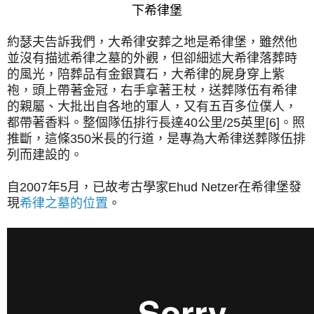
下希律堡
約瑟夫告訴我們，大希律安葬之地是希律堡，雖然他
並沒有描述希律之墓的外觀，但卻細述大希律落葬時
的風光，陪葬品有金銀寶石，大希律的屍身穿上紫
袍，頭上帶著金冠，右手拿著王杖，送葬隊伍有希律
的親屬、大批出自各地的軍人，又有五百多位僕人，
都帶著香料。整個隊伍排行長達40公里/25英里[6]。照
推斷，這條350米長的行道，是專為大希律送葬隊伍排
列而建設的。
自2007年5月，已故考古學家Ehud Netzer在希律堡發
現
希律之墓的位置
。