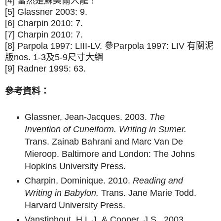
[4] 當然是蘇美爾人罷！
[5] Glassner 2003: 9.
[6] Charpin 2010: 7.
[7] Charpin 2010: 7.
[8] Parpola 1997: LIII-LV. 參Parpola 1997: LIV 有關泥
版nos. 1-3及5-9尺寸大綱
[9] Radner 1995: 63.
參考資料：
Glassner, Jean-Jacques. 2003.
The
Invention of Cuneiform. Writing in Sumer.
Trans. Zainab Bahrani and Marc Van De
Mieroop. Baltimore and London: The Johns
Hopkins University Press.
Charpin, Dominique. 2010.
Reading and
Writing in Babylon.
Trans. Jane Marie Todd.
Harvard University Press.
Vanstiphout, H.L.J. & Cooper, J.S., 2003.