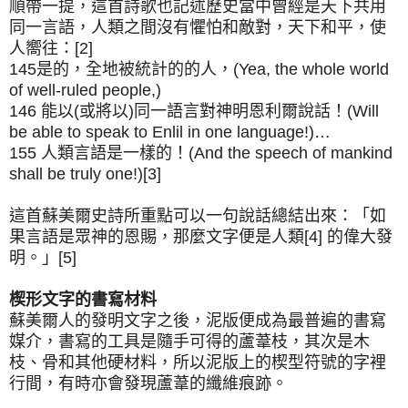
順帶一提，這首詩歌也記述歷史當中曾經是天下共用
同一言語，人類之間沒有懼怕和敵對，天下和平，使
人嚮往：[2]
145是的，全地被統計的的人，(Yea, the whole world
of well-ruled people,)
146 能以(或將以)同一語言對神明恩利爾說話！(Will
be able to speak to Enlil in one language!)…
155 人類言語是一樣的！(And the speech of mankind
shall be truly one!)[3]
這首蘇美爾史詩所重點可以一句說話總結出來：「如
果言語是眾神的恩賜，那麼文字便是人類[4] 的偉大發
明。」[5]
楔形文字的書寫材料
蘇美爾人的發明文字之後，泥版便成為最普遍的書寫
媒介，書寫的工具是隨手可得的蘆葦枝，其次是木
枝、骨和其他硬材料，所以泥版上的楔型符號的字裡
行間，有時亦會發現蘆葦的纖維痕跡。