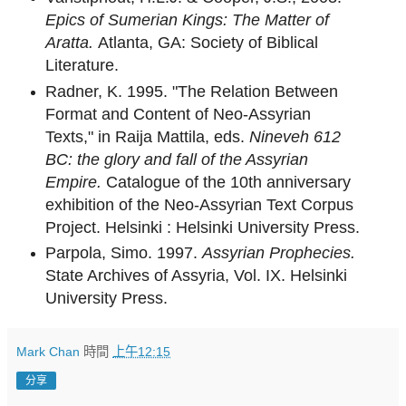
Epics of Sumerian Kings: The Matter of
Aratta.
Atlanta, GA: Society of Biblical
Literature.
Radner, K. 1995. "The Relation Between
Format and Content of Neo-Assyrian
Texts," in Raija Mattila, eds.
Nineveh 612
BC: the glory and fall of the Assyrian
Empire.
Catalogue of the 10th anniversary
exhibition of the Neo-Assyrian Text Corpus
Project. Helsinki : Helsinki University Press.
Parpola, Simo. 1997.
Assyrian Prophecies.
State Archives of Assyria, Vol. IX. Helsinki
University Press.
Mark Chan
時間
上午12:15
分享