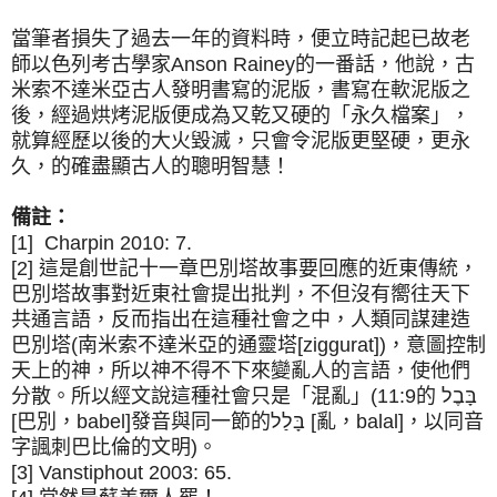
當筆者損失了過去一年的資料時，便立時記起已故老
師以色列考古學家Anson Rainey的一番話，他說，古
米索不達米亞古人發明書寫的泥版，書寫在軟泥版之
後，經過烘烤泥版便成為又乾又硬的「永久檔案」，
就算經歷以後的大火毀滅，只會令泥版更堅硬，更永
久，的確盡顯古人的聰明智慧！
備註：
[1] Charpin 2010: 7.
[2] 這是創世記十一章巴別塔故事要回應的近東傳統，
巴別塔故事對近東社會提出批判，不但沒有嚮往天下
共通言語，反而指出在這種社會之中，人類同謀建造
巴別塔(南米索不達米亞的通靈塔[ziggurat])，意圖控制
天上的神，所以神不得不下來變亂人的言語，使他們
分散。所以經文說這種社會只是「混亂」(11:9的 בָּבֶל
[巴別，babel]發音與同一節的בָּלַל [亂，balal]，以同音
字諷刺巴比倫的文明)。
[3] Vanstiphout 2003: 65.