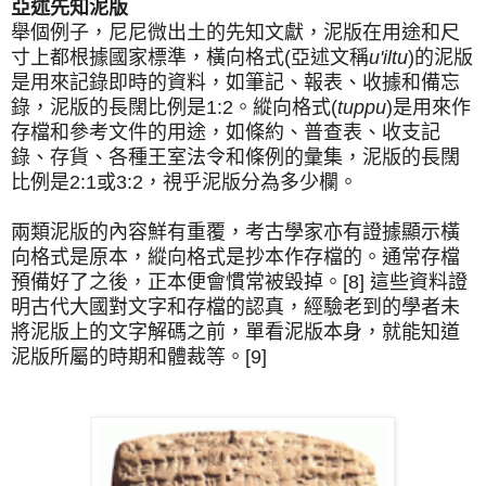
亞述先知泥版
舉個例子，尼尼微出土的先知文獻，泥版在用途和尺
寸上都根據國家標準，橫向格式(亞述文稱
u'iltu
)的泥版
是用來記錄即時的資料，如筆記、報表、收據和備忘
錄，泥版的長闊比例是1:2。縱向格式(
tuppu
)是用來作
存檔和參考文件的用途，如條約、普查表、收支記
錄、存貨、各種王室法令和條例的彙集，泥版的長闊
比例是2:1或3:2，視乎泥版分為多少欄。
兩類泥版的內容鮮有重覆，考古學家亦有證據顯示橫
向格式是原本，縱向格式是抄本作存檔的。通常存檔
預備好了之後，正本便會慣常被毀掉。[8] 這些資料證
明古代大國對文字和存檔的認真，經驗老到的學者未
將泥版上的文字解碼之前，單看泥版本身，就能知道
泥版所屬的時期和體裁等。[9]