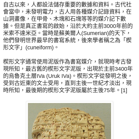
自古以來，人都設法儲存重要的數據和資料。古代社
會當中，未發明電力，古人用各種媒介記錄資料，在
山洞畫像，在甲骨、木塊和石塊等等的媒介記下數
據。但是真正書寫的啟始，沿於大約主前3000年前的
米索不達米亞。當時是蘇美爾人(Sumerian)的天下，
他們發明世界最早的書寫系統，後來學者稱之為「楔
形文字」(cuneiform)。
楔形文字通常使用泥版作為書寫媒介，就現時考古發
現所知，最古舊的楔形文字泥版，出現於主前3400年
的烏魯克土層IVa (Uruk IVa)。楔形文字從發明之後，
受到古近東的文士受用，直到主後一世紀才淡出，現
時所知，最後期的楔形文字泥版屬於主後75年。[1]