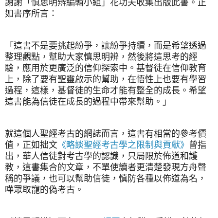
謝謝「慎思明辨編輯小組」花功夫收集出版此書。正
如書序所言：
「這書不是要挑起紛爭，讓紛爭持續，而是希望透過
整理觀點，幫助大家慎思明辨，然後將這思考的經
驗，應用於更廣泛的信仰探索中。基督徒在信仰教育
上，除了要有聖靈啟示的幫助，在悟性上也要有學習
過程，這樣，基督徒的生命才能有整全的成長。希望
這書能為信徒在成長的過程中帶來幫助。」
就這個人聖經考古的網誌而言，這書有相當的參考價
值，正如拙文
《略談聖經考古學之限制與貢獻》
曾指
出，華人信徒對考古學的認識，只局限於佈道和護
教，這書集合的文章，不單使讀者更清楚發現方舟聲
稱的爭議，也可以幫助信徒，慎防各種以佈道為名，
嘩眾取寵的偽考古。