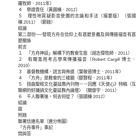
羅牧師．2011年）
４ 舉證責任（黃國棟．2012）
５ 理性地質疑影音使團的言論和手法（撮要版）（張國
棟.2011）（節錄）
結論
第二部份──發現方舟在信仰上有甚麼意義及與傳揚福音有甚
麼關係
前言
１ 「方舟神話」解構下的教會生態（胡志偉牧師．2011）
２ 有關濫用考古學來傳播福音（Robert Cargill 博士．
2010）
３ 基督教機構、謊言與佈道（葉敬德博士．2011年）
４ 「方舟」是教會的三稜鏡（鄒賢程．2011年）
５ 扭曲聖經文化蔓延教內刊物－－回應《天使心》特稿〈互
聯網的好譏誚文化蔓延教內論壇〉（關俊宇．2011）
６ 千人聯署後，何去何從？（張國棟‧2012）
結論
跋
附錄
聯署信連名單（連分佈圖）
「方舟事件」事記
問與答