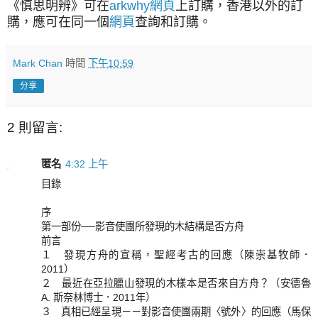
《慎思明辨》可在
arkwhy網頁
上訂購，香港以外的訂
購，應可在同一個
網頁
查詢和
訂購
。
Mark Chan
時間
下午10:59
分享
2 則留言:
匿名
4:32 上午
目錄
序
第一部份──影音使團所發現的木結構是否方舟
前言
１ 發現方舟的宣稱，聖經考古的回應（陳崇基牧師．
2011）
２ 最近在亞拉臘山發現的木樣本是否來自方舟？（安德魯
A. 斯奈林博士．2011年）
３ 真相已經呈現－－對影音使團兩期〈號外〉的回應（馬保