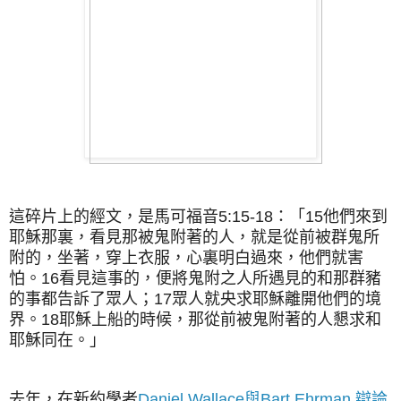
這碎片上的經文，是馬可福音5:15-18：「15他們來到
耶穌那裏，看見那被鬼附著的人，就是從前被群鬼所
附的，坐著，穿上衣服，心裏明白過來，他們就害
怕。16看見這事的，便將鬼附之人所遇見的和那群豬
的事都告訴了眾人；17眾人就央求耶穌離開他們的境
界。18耶穌上船的時候，那從前被鬼附著的人懇求和
耶穌同在。」
去年，在新約學者
Daniel Wallace與Bart Ehrman 辯論