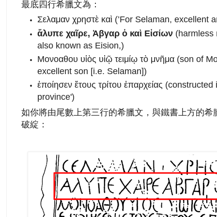
最底四行希臘文為：
Σελαμαν χρηστὲ καὶ (’For Selaman, excellent a
ἄλυπε χαῖρε, Ἀβγαρ ὁ καὶ Εἰσίων
(harmless 
also known as Eision,)
Μονοαθου υἱὸς υἱῷ τειμίῳ τὸ μνῆμα (son of Mon
excellent son [i.e. Selaman])
ἐποίησεν ἔτους τρίτου ἐπαρχείας (constructed in
province')
如你將由尾數上第三行的希臘文，與鐵書上方的希
破綻：