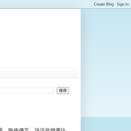
眼，散佈傳言，說這批鐵書比