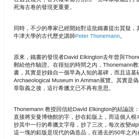
死海古卷的發現更重要。
同時，不少的專家已經開始對這批鐵書提出質疑，
牛津大學的古代歷史講師
Peter Thonemann
。
原來，鐵書的發現者David Elkington去年曾與T
郵給他作驗證。在很短的時間之內，Thoneman
書，其實是抄錄自一個早為人知的墓碑，而且這墓
Archaeological Museum in Amman展
章取義之後，這行希臘文已不再有意思。
Thonemann 教授回信給David Elkington
直接將安曼博物館的字，抄在鉛版上，而這個人根
抄其中一行的希臘文字母，抄了三次，每次改變alph
這一塊的鉛版是現代的偽造品，在過去的50年之內