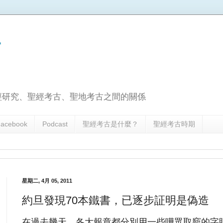
古
經研究、聖經考古、聖地考古之間的關係
acebook
Podcast
聖經考古是什麼？
聖經考古時期
星期二, 4月 05, 2011
約旦發現70本鐵書，已逐步証明是偽造
在過去幾天，各大報章都分別用一些嘩眾取竉的字