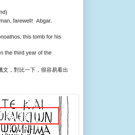
nd)
man, farewell! Abgar,
oathos, this tomb for his
 the third year of the
臘文，對比一下，很容易看出