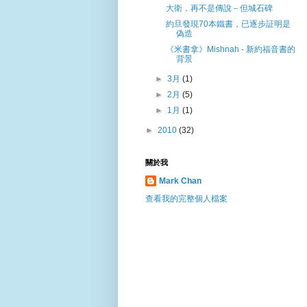
大衛，再不是傳說－但城石碑
約旦發現70本鐵書，已逐步証明是
偽造
《米書拿》Mishnah - 新約福音書的
背景
►
3月
(1)
►
2月
(5)
►
1月
(1)
►
2010
(32)
關於我
Mark Chan
查看我的完整個人檔案