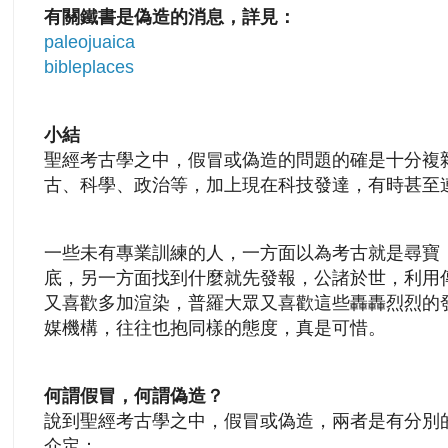
有關鐵書是偽造的消息，詳見：
paleojuaica
bibleplaces
小結
聖經考古學之中，假冒或偽造的問題的確是十分複
古、科學、政治等，加上現在科技發達，有時甚至
一些未有專業訓練的人，一方面以為考古就是尋寶
底，另一方面找到什麼就先發報，公諸於世，利用
又喜歡多加渲染，普羅大眾又喜歡這些轟轟烈烈的
媒機構，往往也抱同樣的態度，真是可惜。
何謂假冒，
何謂
偽造？
說到聖經考古學之中，假冒或偽造，兩者是有分別的， Wa
介定：