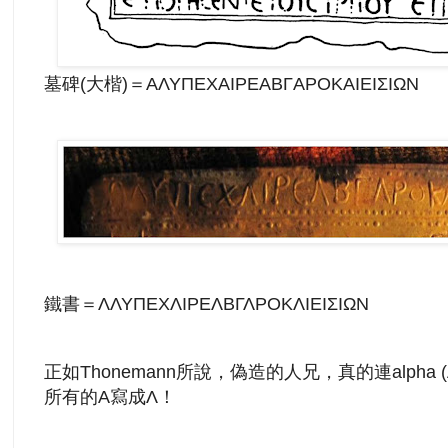
墓碑(大楷)＝AΛΥΠΕΧAΙΡΕAΒΓAΡΟΚAΙΕΙΣΙΩΝ
鐵書＝ΛΛΥΠΕΧΛΙΡΕΛΒΓΛΡΟΚΛΙΕΙΣΙΩΝ
正如Thonemann所說，偽造的人兄，真的連alpha (
所有的A
寫成
Λ！