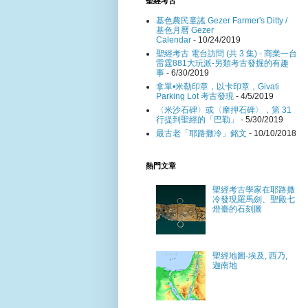
聖經考古
基色農民童謠 Gezer Farmer's Ditty /
基色月曆 Gezer
Calendar
- 10/24/2019
聖經考古 電台訪問 (共 3 集) - 商業一台
雷霆881大玩派-另類考古發掘的有趣
事
- 6/30/2019
拿單•米勒印章，以卡印章，Givati
Parking Lot 考古發現
- 4/5/2019
〈米沙石碑〉或〈摩押石碑〉，第 31
行提到聖經的「巴勒」
- 5/30/2019
最古老「耶路撒冷」銘文
- 10/10/2018
熱門文章
聖經考古學家在耶路撒
冷發現羅馬劍、聖殿七
燈臺的石刻圖
聖經地圖-埃及, 西乃,
迦南地