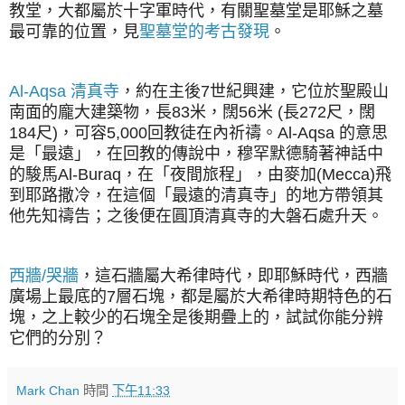
教堂，大都屬於十字軍時代，有關聖墓堂是耶穌之墓
最可靠的位置，見
聖墓堂的考古發現
。
Al-Aqsa 清真寺
，約在主後7世紀興建，它位於聖殿山
南面的龐大建築物，長83米，闊56米 (長272尺，闊
184尺)，可容5,000回教徒在內祈禱。Al-Aqsa 的意思
是「最遠」，在回教的傳說中，穆罕默德騎著神話中
的駿馬Al-Buraq，在「夜間旅程」，由麥加(Mecca)飛
到耶路撒冷，在這個「最遠的清真寺」的地方帶領其
他先知禱告；之後便在圓頂清真寺的大磐石處升天。
西牆/哭牆
，這石牆屬大希律時代，即耶穌時代，西牆
廣場上最底的7層石塊，都是屬於大希律時期特色的石
塊，之上較少的石塊全是後期疊上的，試試你能分辨
它們的分別？
Mark Chan
時間
下午11:33