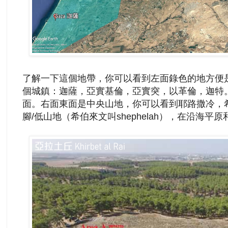
了解一下這個地帶，你可以看到左面錄色的地方便
個城鎮：迦薩，亞實基倫，亞實突，以革倫，迦特
面。右面東面是中央山地，你可以看到耶路撒冷，
腳/低山地（希伯來文叫shephelah），在沿海平