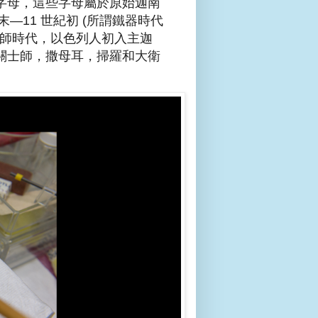
字母，這些字母屬於原始迦南
世紀末—11 世紀初 (所謂鐵器時代
經歷史的士師時代，以色列人初入主迦
關士師，撒母耳，掃羅和大衛