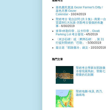
聖經考古
基色農民童謠 Gezer Farmer's Ditty /
基色月曆 Gezer
Calendar
- 10/24/2019
聖經考古 電台訪問 (共 3 集) - 商業一台
雷霆881大玩派-另類考古發掘的有趣
事
- 6/30/2019
拿單•米勒印章，以卡印章，Givati
Parking Lot 考古發現
- 4/5/2019
〈米沙石碑〉或〈摩押石碑〉，第 31
行提到聖經的「巴勒」
- 5/30/2019
最古老「耶路撒冷」銘文
- 10/10/2018
熱門文章
聖經考古學家在耶路撒
冷發現羅馬劍、聖殿七
燈臺的石刻圖
聖經地圖-埃及, 西乃,
迦南地