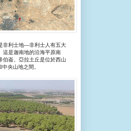
是非利士地—非利士人有五大
。這是迦南地的沿海平原
南
希伯崙。亞拉土丘是位於西山
原和中央山地之間。