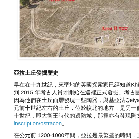
亞拉土丘發掘歷史
早在在十九世紀，來聖地的
英國探索家已經知道Khirb
到 2015 年考古人員才開始在這裡正式發掘。考
因為他們在土丘面層發現一些陶器，與基亞法Qeiya
元前十世紀左右的土丘，位於較北的地方，是另一
十世紀，即大衛王時代的邊防城，那裡亦有發現陶
inscription/ostracon
。
在公元前 1200-1000年間，亞拉是最繁盛的時