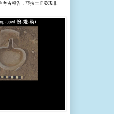
往考古報告，亞拉土丘發現非
。