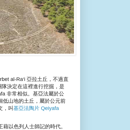
et al-Ra‘i 亞拉土丘，不過直
古團隊決定在這裡進行挖掘，是
fa 非常相似。基亞法屬於公
個低山地的土丘，屬於公元前
文，叫
基亞法陶片 Qeiyafa
間，正藉以色列人士師記的時代。