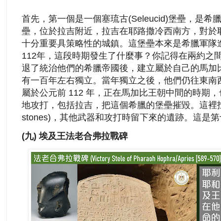
首先，第一個是一個塞琉古(Seleucid)堡壘，
壘，位於拉吉附近，拉吉在耶路撒冷西南方，對於
十分重要具策略性的城鎮。這堡壘本來是希臘軍隊
112年，這段時期發生了什麼事？你記得在兩約之間，
退了統治他們的希臘帝國後，建立屬於自己的馬加
有一百年左右獨立。當年獨立之後，他們仍往東南
屬於公元前 112 年，正在馬加比王朝中間的時期
地攻打，包括拉吉，把這個希臘的堡壘摧毀。這裡找到機
stones)，其他武器和攻打時留下來的遺跡。這是
(九) 埃及王法老合弗拉戰碑