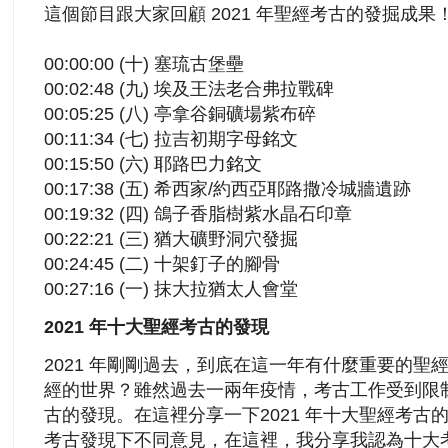
這個節目跟大家回顧 2021 年聖經考古的發掘成果
00:00:00 (十) 塞琉古堡壘
00:02:48 (九) 埃及王法老合弗拉戰碑
00:05:25 (八) 亭拿谷銅礦場紫布碎
00:11:34 (七) 拉吉初期字母銘文
00:15:50 (六) 耶路巴力銘文
00:17:38 (五) 希西家/約西亞耶路撒冷城牆遺跡
00:19:32 (四) 鴿子香脂樹紫水晶石印章
00:22:21 (三) 猶大礦野洞穴發掘
00:24:45 (二) 十架釘子的腳骨
00:27:16 (一) 抹大拉猶太人會堂
2021 年十大聖經考古的發現
2021 年剛剛過去，到底在這一年有什麼重要的聖
經的世界？雖然過去一兩年疫情，考古工作受到限
古的發現。在這裡分享一下2021 年十大聖經考古
考古發現下不同意見，在這裡，我分享我認為十大