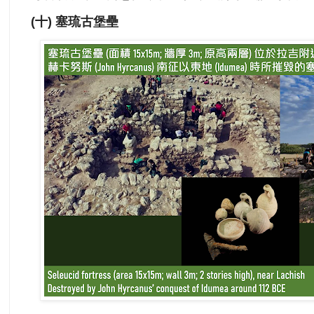
(十) 塞琉古堡壘