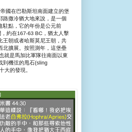
是希臘帝國在巴勒斯坦南面建立的堡
耶路撒冷猶大地來說，是一個
進駐點，它的年份是公元前
約在167-63 BC，猶太人擊
比王朝或者哈斯莫尼王朝，共
西北擴展。按照測年，這堡壘
，也就是馬加比軍隊往南面以東
弦的甩石(sling
第十大的發現。