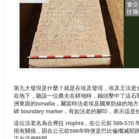
第九大發現是什麼？就是在埃及發現，埃及王法老
在地下，聽說一位農夫在耕地時，鋤頭擊中了這石
洲東面的Ismailia，屬當時法老埃及國東防線的
碑 boundary marker，有如法老的腳印，表示
這位法老名為合弗拉 Hophra，在公元前 589-5
很有關係，因在公元前586年時便是巴比倫殲滅耶
正在這個時間。