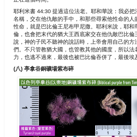
耶利米書 44:30 提過這位法老。耶和華說：我必把法
名稱，交在他仇敵的手中，和那些尋索他性命的人
性命，就是巴比倫王尼布甲尼撒。耶利米說，耶和
倫，也會把末代的猶大王西底家交在他仇敵巴比倫
說，神的子民不聽神的說話時，上帝會用自己的方
們。不只管教猶大國，也管教其他的國度，所以法
力，也逃不過來，最後也被巴比倫吞併了，最後埃
(八) 亭拿谷銅礦場紫布碎