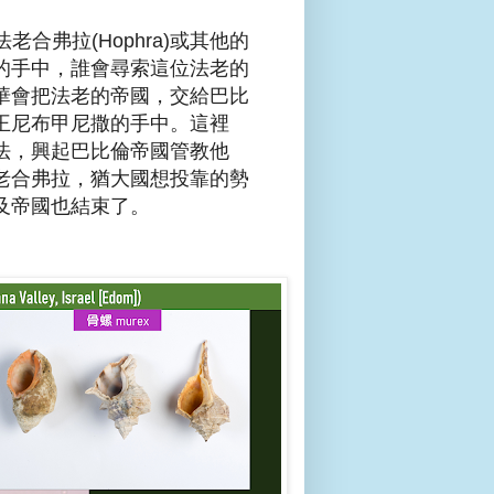
老合弗拉(Hophra)或其他的
的手中，誰會尋索這位法老的
華會把法老的帝國，交給巴比
王尼布甲尼撒的手中。這裡
法，興起巴比倫帝國管教他
老合弗拉，猶大國想投靠的勢
及帝國也結束了。