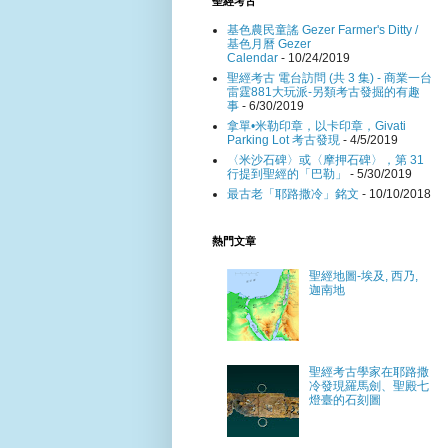
聖經考古
基色農民童謠 Gezer Farmer's Ditty /
基色月曆 Gezer
Calendar
- 10/24/2019
聖經考古 電台訪問 (共 3 集) - 商業一台
雷霆881大玩派-另類考古發掘的有趣
事
- 6/30/2019
拿單•米勒印章，以卡印章，Givati
Parking Lot 考古發現
- 4/5/2019
〈米沙石碑〉或〈摩押石碑〉，第 31
行提到聖經的「巴勒」
- 5/30/2019
最古老「耶路撒冷」銘文
- 10/10/2018
熱門文章
聖經地圖-埃及, 西乃,
迦南地
聖經考古學家在耶路撒
冷發現羅馬劍、聖殿七
燈臺的石刻圖