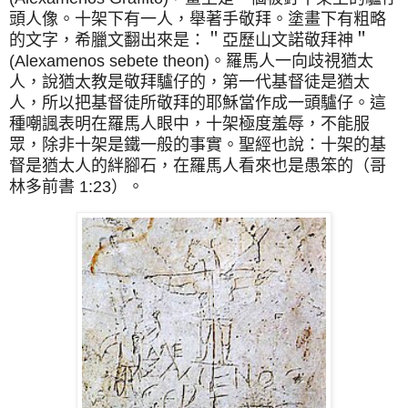
頭人像。十架下有一人，舉著手敬拜。塗畫下有粗略
的文字，希臘文翻出來是：＂亞歷山文諾敬拜神＂
(Alexamenos sebete theon)。羅馬人一向歧視猶太
人，說猶太教是敬拜驢仔的，第一代基督徒是猶太
人，所以把基督徒所敬拜的耶穌當作成一頭驢仔。這
種嘲諷表明在羅馬人眼中，十架極度羞辱，不能服
眾，除非十架是鐵一般的事實。聖經也說：十架的基
督是猶太人的絆腳石，在羅馬人看來也是愚笨的（哥
林多前書 1:23）。