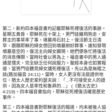
第二，新約四本福音書均記載耶穌死裡復活的事跡。
星期五黃昏，耶穌死在十架上，男門徒雞飛狗走，安
葬主的事草率了事，墳墓用石封上。復活節主日清
早，跟隨耶穌的婦女想回到墳墓辦好葬事。誰知發現
墳墓是空的，復活主向婦女顯現，她們便急忙將復活
的消息傳開。當時社會以男為上，福音書中的男人通
通是懦夫，完全缺乏任何說服力。聖經本身也如實報
道，當男門徒聽見婦女講死裡復活，先以為是無稽之
談(路加福音 24:11)。當時，女人更沒有法庭證供地
位，猶太人歷史家約瑟夫說：「...不可接受女人的證
供，因為女人是率性和魯莽的…」 (《猶太古史》
4:219)。四本福音書指向，耶穌從死裡復活確是歷史
事件。
第三，四本福音書對耶穌復活的報道，均未被後人協