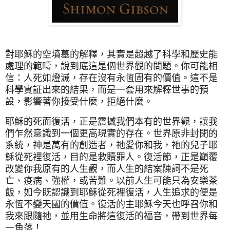
對耶穌的空墳墓的解釋，其實是超越了科學和歷史能
處理的範疇，說到底這是個世界觀的問題。你可能相
信：人死如燈滅，存在沒有永恆固有的價值。這不是
科學實証出來的結果，而是一套用來解釋世事的預
設，影響著你接受什麼，拒絕什麼。
耶穌的死而復活，正是震撼我們本有的世界觀，讓我
們乍然意識到一個更高現實的存在。世界原非封閉的
系統，神是萬有的創造者，祂愛你和我，祂的兒子耶
穌從死裡復活，目的是救贖罪人。復活節，正是巔覆
改變你我原有的人生觀，而人生的結案陳詞不是死
亡、疫病、強權，或苦難。以前人生可能只為安樂茶
飯，如今既認識到耶穌從死裡復活，人生追求的便是
永恆不變天國的價值。復活的主耶穌今天也呼召你和
我來跟隨祂，並用生命將這復活的福音，帶到世界每
一角落！