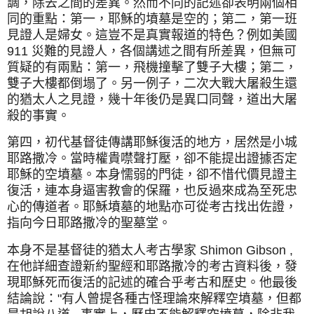
調，除去之間的差異。然而不同的記述卻表明兩個相
同的重點：第一，耶穌的墳墓是空的；第二，第一班
見證人是婦女。這豈不是真實報道的特色？例如美國
911 災難的見證人，各個講述之間有所差異，但無可
質疑的有兩點：第一，飛機撞擊了雙子大樓；第二，
雙子大樓都倒塌了。另一例子，二次大戰大屠殺生還
的猶太人之見證，幾十年後仍是異口同聲，道出大屠
殺的事實。
第四，初代基督徒傳講耶穌復活的地方，居然是小城
耶路撒冷。當時權貴噤聲打壓，卻不能提出證據否定
耶穌的空墳墓。本身懦弱的門徒，卻不惜代價見證主
復活，連本身逼害教會的保羅，也反過來成為至死忠
心的傳道者。耶穌墳墓的地點亦可從考古找出佐證，
指向今日耶路撒冷的聖墓堂。
本身不是基督徒的猶太人考古學家 Shimon Gibson ,
在他詳細查證新約聖經和耶路撒冷的考古資料後，發
現耶穌死而復活的記述的確合乎考古和歷史。他最後
結論說："有人曾提各種古怪理論來解釋空墳墓，但都