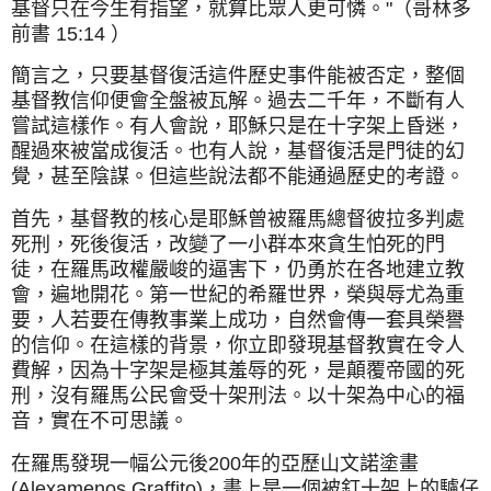
基督只在今生有指望，就算比眾人更可憐。"（哥林多
前書 15:14 ）
簡言之，只要基督復活這件歷史事件能被否定，整個
基督教信仰便會全盤被瓦解。過去二千年，不斷有人
嘗試這樣作。有人會說，耶穌只是在十字架上昏迷，
醒過來被當成復活。也有人說，基督復活是門徒的幻
覺，甚至陰謀。但這些說法都不能通過歷史的考證。
首先，基督教的核心是耶穌曾被羅馬總督彼拉多判處
死刑，死後復活，改變了一小群本來貪生怕死的門
徒，在羅馬政權嚴峻的逼害下，仍勇於在各地建立教
會，遍地開花。第一世紀的希羅世界，榮與辱尤為重
要，人若要在傳教事業上成功，自然會傳一套具榮譽
的信仰。在這樣的背景，你立即發現基督教實在令人
費解，因為十字架是極其羞辱的死，是顛覆帝國的死
刑，沒有羅馬公民會受十架刑法。以十架為中心的福
音，實在不可思議。
在羅馬發現一幅公元後200年的亞歷山文諾塗畫
(Alexamenos Graffito)，畫上是一個被釘十架上的驢仔