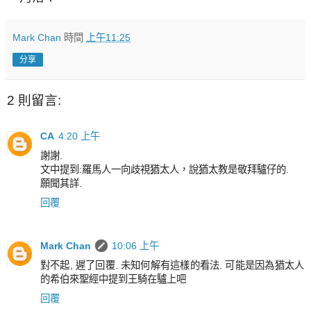
Mark Chan
時間
上午11:25
分享
2 則留言:
CA
4:20 上午
謝謝.
文中提到:羅馬人一向歧視猶太人，說猶太教是敬拜驢仔的.
願聞其詳.
回覆
Mark Chan
10:06 上午
對不起, 遲了回覆. 未知何解有這樣的看法. 可能是因為猶太人
的希伯來聖經中提到王騎在驢上吧
回覆