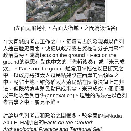
(左面是
消彎村，右面大衛城，之間為汲淪谷)
在大衛城的考古工作之中，每每考古的發現與以色列
人遠古歷史有關，便被以政府或右翼極端分子用來作
政治宣傳，成為facts on the ground。Fact on the
ground的意思有點像中文的「先斬後奏」或「米已成
炊」。Facts on the ground通常用來指在以巴衝突之
中，以政府將猶太人殖民點建設在西岸的佔領區之
中，霸佔土地，雖然猶太人殖民點在國際法律上是非
法，但既然這些殖民點已成事實，米已成炊，便順理
成章地以色列吞併(annexation)
。這種的做法在以色列
考古學之中，屢見不鮮。
討論以色列考古和政治之間很多，較全面的是Nadia
Abu El-Haj所寫的
Facts on the Ground:
Archaeological Practice and Territorial Self-