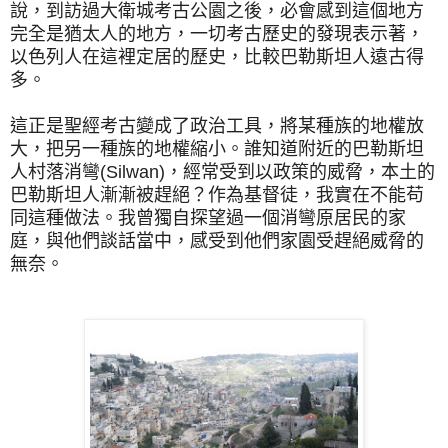
說，到訪過大衛城考古公園之後，必會感到這個地方
完全是猶太人的地方，一切考古歷史的發現表示著，
以色列人在這裡定居的歷史，比較巴勒斯坦人遠古得
多。
這正是聖經考古變成了政治工具，將某種族的地權放
大，把另一種族的地權縮小。誰知道附近的巴勒斯坦
人村落消彎(Silwan)，經常受到以政策的威脅，本土的
巴勒斯坦人漸漸被趕絕？作為基督徒，我實在不能苟
同這種做法。我曾獨自探望過一個消彎原居民的家
庭，與他們談話當中，感受到他們家園受趕絕威脅的
無奈。