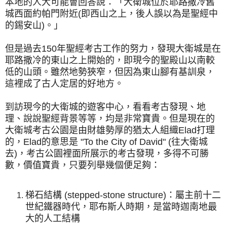
本地的人大可能會回答說：「大衛城位於耶路撒冷舊
城西面約帕門附近(即西山之上，後人誤以為是聖經中
的錫安山)。」
但是過去150年聖經考古工作的努力，發現大衛城是在
耶路撒冷的東山之上開始的，即現今的聖殿山以南較
低的山頭。雖然地勢狹窄，但因為東山腳有基訓泉，
這裡成了古人定居的好地方。
到訪現今的大衛城的遊客中心，看看考古發現、地
理、說說聖經背景等等，均是非常寶貴。但是現在的
大衛城考古公園是由財雄勢厚的猶太人組織Elad打理
的，Elad的意思是 "To the City of David" (往大衛城
去)，考古公園裡面所展示的考古發現，多得不可勝
數，價值寶貴，只要列舉幾個便足夠：
梯石結構 (stepped-stone structure)：屬主前十二
世紀鐵器時代，耶布斯人時期，是當時迦南地最
大的人工結構