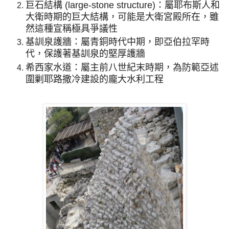
巨石結構 (large-stone structure)：屬耶布斯人和
大衛時期的巨大結構，可能是大衛宮殿所在，雖
然這種宣稱極具爭議性
基訓泉護牆：屬青銅時代中期，即亞伯拉罕時
代，保護著基訓泉的堅厚護牆
希西家水道：屬主前八世紀末時期，為防範亞述
圍剿耶路撒冷建設的龐大水利工程