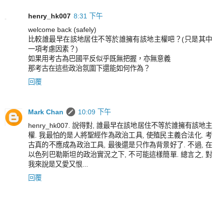
henry_hk007
8:31 下午
welcome back (safely)
比較誰最早在該地居住不等於誰擁有該地主權吧？(只是其中
一項考慮因素？)
如果用考古為巴國平反似乎既無把握，亦無意義
那考古在這些政治氛圍下還能如何作為？
回覆
Mark Chan
10:09 下午
henry_hk007. 說得對, 誰最早在該地居住不等於誰擁有該地主
權. 我最怕的是人將聖經作為政治工具, 使殖民主義合法化. 考
古真的不應成為政治工具, 最後還是只作為背景好了. 不過, 在
以色列巴勒斯坦的政治實況之下, 不可能這樣簡單. 總言之, 對
我來說是又愛又恨...
回覆