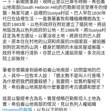
一下。新聞故事說
，現時正是以巴寒冬時期，希伯崙
山地南部(South Hebron Hill)的巴勒斯坦苦受
寒冬的侵
襲，無家可處。這裡的Susiya村莊，巴人
早在1830年
代已在這裡生活，
一直靠著畜牧和種植橄欖樹為生。
但於1983年，以色列政府在附近建立了殖民地，將這
地區改為以色列政府的公地。於1986年，將
Susiya村
莊定為考古遺址，以軍沒收土地，將原住的巴人趕
走。原本住在
村地的山洞和房屋的25個家庭，被迫搬
到附近其他的
山洞，棲身於簡陋的木版房屋或帳篷。
政府不時進行清拆，亦禁止巴人建設房屋，
多次向法
院上訴無效。
筆者亦曾親身到過
希伯崙山地南部，訪問當地的巴
人。其中一位牧羊人說：「猶太教不是叫人行善嗎？
為什麼把我們趕盡殺絕？」我要問，從舊約聖經可
見，
希伯崙山地南部有什麼重要的考古遺蹟和歷史？
這是以聖經考古為名，實是侵略巴勒斯坦人土地為
實。
希伯崙山地南部的情況，
見以色列人權組織
b'tselem的報導
，以及以下的短片：