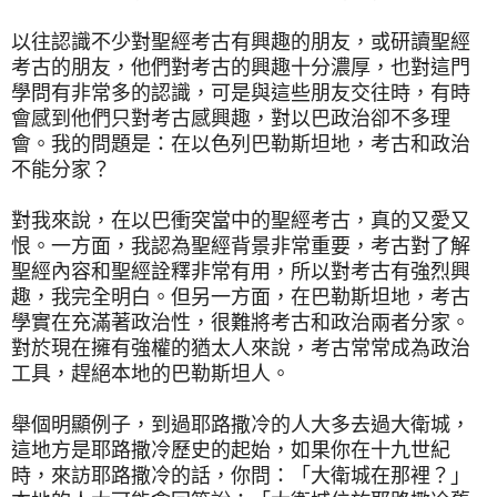
以往認識不少對聖經考古有興趣的朋友，或研讀聖經
考古的朋友，他們對考古的興趣十分濃厚，也對這門
學問有非常多的認識，可是與這些朋友交往時，有時
會感到他們只對考古感興趣，對以巴政治卻不多理
會。我的問題是：
在以色列巴勒斯坦地，考古和政
治
不能分家
？
對我來說，在以巴衝突當中的
聖經考古，真的又愛又
恨。一方面，我認為聖經背景非常重要，考古對了解
聖經內容和聖經詮釋非常有用，所以對考古有強烈興
趣，我完全明白。但另一方面，在巴勒斯坦地，
考古
學
實在充滿著政治性，很難將考古和政治兩者分家。
對於現在擁有強權的猶太人來說，考古常常成為政治
工具，
趕絕
本地的巴勒斯坦人。
舉個明顯例子，到過耶路撒冷的人大多去過大衛城，
這地方是耶路撒冷歷史的起始，如果你在十九世紀
時，來訪耶路撒冷的話，你問：「大衛城在那裡？」