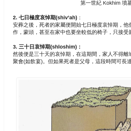
第一世紀 Kokhim 墳
2.
七日極度哀悼期(shiv’ah)
：
安葬之後，死者的家屬便開始七日極度哀悼期，他
作，蒙頭，甚至在家中也要坐較低的椅子，只接受
3.
三十日哀悼期(shloshim)：
然後便是三十天的哀悼期，在這期間，家人不得離
聚會(如飲宴)。但如果死者是父母，這段時間可長達