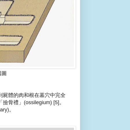
構圖
到屍體的肉和根在墓穴中完全
ossilegium) [5]。
ry)。