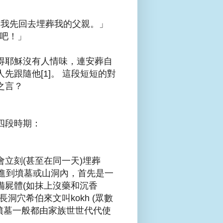
，容我先回去埋葬我的父親。」
我吧！」
得耶穌沒有人情味，連安葬自
跟隨他[1]。 這段短短的對
之言？
四段時期：
立刻(甚至在同一天)埋葬
。進到墳墓或山洞內，首先是一
備屍體(如抹上沒藥和沉香
洞穴希伯來文叫kokh (眾數
時的墳墓一般都由家族世世代代使