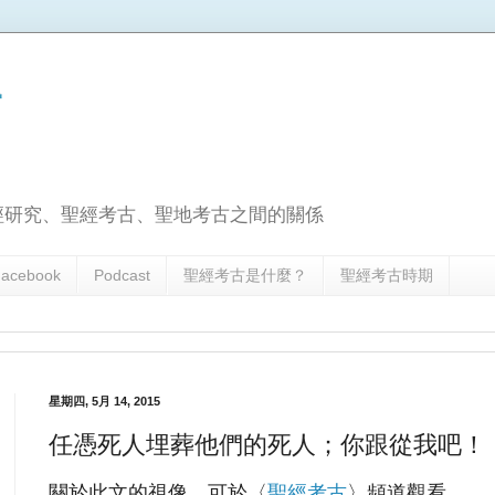
古
經研究、聖經考古、聖地考古之間的關係
acebook
Podcast
聖經考古是什麼？
聖經考古時期
星期四, 5月 14, 2015
任憑死人埋葬他們的死人；你跟從我吧！
關於此文的視像，可於〈
聖經考古
〉頻道觀看。