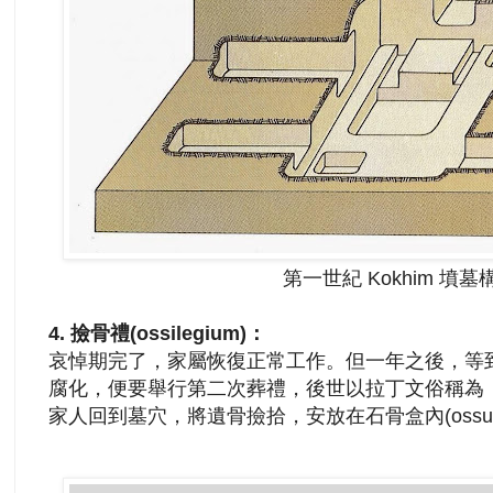
第一世紀 Kokhim 墳墓
4.
撿骨禮(ossilegium)：
哀悼期完了，家屬恢復正常工作。但一年之後，等
腐化，便要舉行第二次葬禮，後世以拉丁文俗稱為「撿骨禮」(
家人回到墓穴，將遺骨撿拾，安放在石骨盒內(ossua