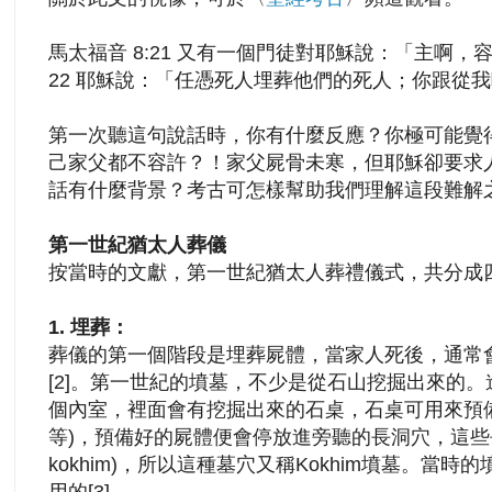
馬太福音 8:21 又有一個門徒對耶穌說：「主啊
22 耶穌說：「任憑死人埋葬他們的死人；你跟從
第一次聽這句說話時，你有什麼反應？你極可能覺
己家父都不容許？！家父屍骨未寒，但耶穌卻要求人先
話有什麼背景？考古可怎樣幫助我們理解這段難解
第一世紀猶太人葬儀
按當時的文獻，第一世紀猶太人葬禮儀式，共分成
1.
埋葬：
葬儀的第一個階段是埋葬屍體，當家人死後，通常會
[2]。第一世紀的墳墓，不少是從石山挖掘出來的
個內室，裡面會有挖掘出來的石桌，石桌可用來預
等)，預備好的屍體便會停放進旁聽的長洞穴，這些長
kokhim)，所以這種墓穴又稱Kokhim墳墓。當
用的[3]。