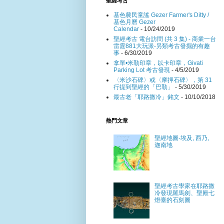
聖經考古
基色農民童謠 Gezer Farmer's Ditty /
基色月曆 Gezer
Calendar
- 10/24/2019
聖經考古 電台訪問 (共 3 集) - 商業一台
雷霆881大玩派-另類考古發掘的有趣
事
- 6/30/2019
拿單•米勒印章，以卡印章，Givati
Parking Lot 考古發現
- 4/5/2019
〈米沙石碑〉或〈摩押石碑〉，第 31
行提到聖經的「巴勒」
- 5/30/2019
最古老「耶路撒冷」銘文
- 10/10/2018
熱門文章
聖經地圖-埃及, 西乃,
迦南地
聖經考古學家在耶路撒
冷發現羅馬劍、聖殿七
燈臺的石刻圖