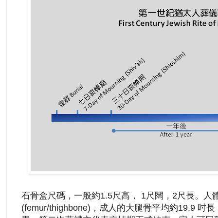
石骨盒尺碼，一般約1.5尺高， 1尺闊，2尺長。
(femur/thighbone)，成人的大腿骨平均約19.