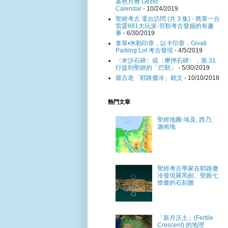
基色月曆 Gezer
Calendar
- 10/24/2019
聖經考古 電台訪問 (共 3 集) - 商業一台
雷霆881大玩派-另類考古發掘的有趣
事
- 6/30/2019
拿單•米勒印章，以卡印章，Givati
Parking Lot 考古發現
- 4/5/2019
〈米沙石碑〉或〈摩押石碑〉，第 31
行提到聖經的「巴勒」
- 5/30/2019
最古老「耶路撒冷」銘文
- 10/10/2018
熱門文章
聖經地圖-埃及, 西乃,
迦南地
聖經考古學家在耶路撒
冷發現羅馬劍、聖殿七
燈臺的石刻圖
「新月沃土」(Fertile
Crescent) 的地理