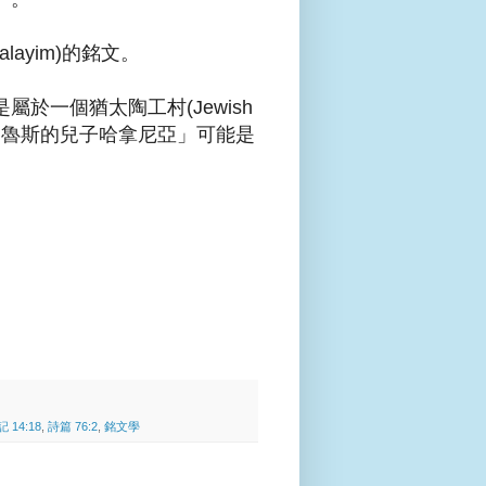
alayim
)的銘文。
是屬於一個猶太陶工村(Jewish
冷的多達魯斯的兒子哈拿尼亞」可能是
 14:18
,
詩篇 76:2
,
銘文學