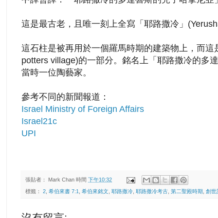
這是最古老，且唯一刻上全寫「耶路撒冷」(
Yerush
這石柱是被再用於一個羅馬時期的
建築物
上，而這
potters village)的一部分。銘名上「耶路撒
當時一位陶藝家。
參考不同的新聞報道：
Israel Ministry of Foreign Affairs
Israel21c
UPI
張貼者：
Mark Chan
時間
下午10:32
標籤：
2
,
希伯來書 7:1
,
希伯來銘文
,
耶路撒冷
,
耶路撒冷考古
,
第二聖殿時期
,
創世記
沒有留言: