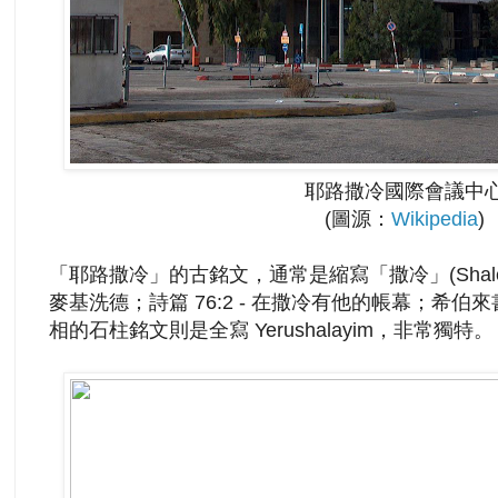
耶路撒冷國際會議中
(圖源：
Wikipedia
)
「耶路撒冷」的古銘文，通常是縮寫「撒冷」(Shalem
麥基洗德；詩篇 76:2 - 在撒冷有他的帳幕；希伯來書
相的石柱銘文則是全寫 Yerushalayim，非常獨特。